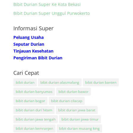
Bibit Durian Super Ke Kota Bekasi
Bibit Durian Super Unggul Purwokerto
Informasi Super
Peluang Usaha
Seputar Durian
Tinjauan Kesehatan
Pengiriman Bibit Durian
Cari Cepat
bibit durian
bibit durian alasmalang
bibit durian banten
bibit durian banyumas
bibit durian bawor
bibit durian bogor
bibit durian cilacap
bibit durian duri hitam
bibit durian jawa barat
bibit durian jawa tengah
bibit durian jawa timur
bibit durian kemranjen
bibit durian musang king