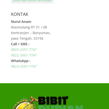
pusat bibit durian kemranjen
KONTAK
Nurul Anam
Alasmalang RT 01 / 08
Kemranjen – Banyumas,
Jawa Tengah, 53194
Call / SMS :
0823-2597-7747
0822-2067-7747
WhatsApp :
0823-2597-7747