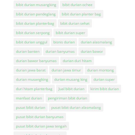
bibit durian musangking
bibit durian ochee
bibit durian pandeglang
bibit durian planter bag
bibit durian planterbag
bibit durian sehat
bibit durian serpong
bibit durian super
bibit durian unggul
bisnis durian
durian alasmalang
durian banten
durian banyumas
durian bawor
durian bawor banyumas
durian duri hitam
durian jawa barat
durian jawa timur
durian montong
durian musangking
durian musang king
durian super
duri hitam planterbag
Jual bibit durian
kirim bibit durian
manfaat durian
pengiriman bibit durian
pusat bibit durian
pusat bibit durian alasmalang
pusat bibit durian banyumas
pusat bibit durian jawa tengah