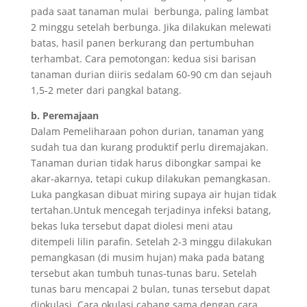
pada saat tanaman mulai berbunga, paling lambat
2 minggu setelah berbunga. Jika dilakukan melewati
batas, hasil panen berkurang dan pertumbuhan
terhambat. Cara pemotongan: kedua sisi barisan
tanaman durian diiris sedalam 60-90 cm dan sejauh
1,5-2 meter dari pangkal batang.
b. Peremajaan
Dalam Pemeliharaan pohon durian, tanaman yang
sudah tua dan kurang produktif perlu diremajakan.
Tanaman durian tidak harus dibongkar sampai ke
akar-akarnya, tetapi cukup dilakukan pemangkasan.
Luka pangkasan dibuat miring supaya air hujan tidak
tertahan.Untuk mencegah terjadinya infeksi batang,
bekas luka tersebut dapat diolesi meni atau
ditempeli lilin parafin. Setelah 2-3 minggu dilakukan
pemangkasan (di musim hujan) maka pada batang
tersebut akan tumbuh tunas-tunas baru. Setelah
tunas baru mencapai 2 bulan, tunas tersebut dapat
diokulasi. Cara okulasi cabang sama dengan cara