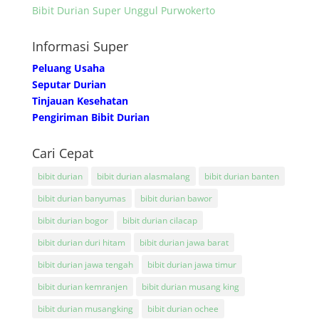
Bibit Durian Super Unggul Purwokerto
Informasi Super
Peluang Usaha
Seputar Durian
Tinjauan Kesehatan
Pengiriman Bibit Durian
Cari Cepat
bibit durian
bibit durian alasmalang
bibit durian banten
bibit durian banyumas
bibit durian bawor
bibit durian bogor
bibit durian cilacap
bibit durian duri hitam
bibit durian jawa barat
bibit durian jawa tengah
bibit durian jawa timur
bibit durian kemranjen
bibit durian musang king
bibit durian musangking
bibit durian ochee