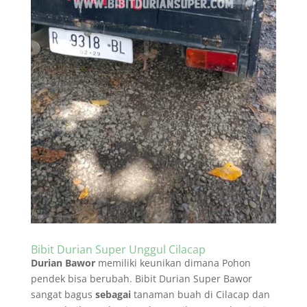
Bibit Durian Super Unggul Cilacap
Durian Bawor
memiliki keunikan dimana Pohon
pendek bisa berubah. Bibit Durian Super Bawor
sangat bagus
sebagai
tanaman buah di Cilacap dan