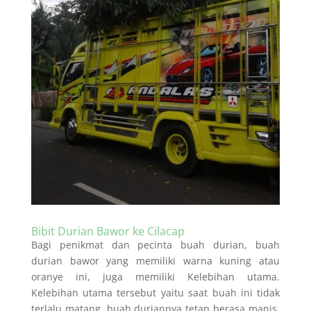
Bibit Durian Bawor ke Cilacap
Bagi penikmat dan pecinta buah durian, buah
durian bawor yang memiliki warna kuning atau
oranye ini, juga memiliki Kelebihan utama.
Kelebihan utama tersebut yaitu saat buah ini tidak
terlalu matang, buah duriannya tetap berasa manis.