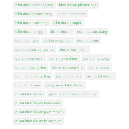
bibit durian pandeglang
bibit durian planter bag
bibit durian planterbag
bibit durian sehat
bibit durian serpong
bibit durian super
bibit durian unggul
bisnis durian
durian alasmalang
durian banten
durian banyumas
durian bawor
durian bawor banyumas
durian duri hitam
durian jawa barat
durian jawa timur
durian montong
durian musangking
durian musang king
durian super
duri hitam planterbag
Jual bibit durian
kirim bibit durian
manfaat durian
pengiriman bibit durian
pusat bibit durian
pusat bibit durian alasmalang
pusat bibit durian banyumas
pusat bibit durian jawa tengah
pusat bibit durian kemranjen