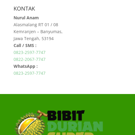
KONTAK
Nurul Anam
Alasmalang RT 01 / 08
Kemranjen – Banyumas,
Jawa Tengah, 53194
Call / SMS :
0823-2597-7747
0822-2067-7747
WhatsApp :
0823-2597-7747