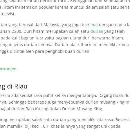
ang selama 3 tahun berturut-turut. Keunggulan dan Kehebatan r
i Hitam ini semakin populer karena muncul dalam salah satu seria
elevisi.
rian yang berasal dari Malaysia yang juga terkenal dengan nama l
urian D200. Duri hitam merupakan salah satu
durian
yang telah
tu pada kulit bagian luar yaitu bagian ujung duri berwarna hitam.
ngan jenis durian lainnya. Durian black thorn ini memiliki aroma
ngga dicintai oleh para penghobi buah durian.
emranjen
ng di Riau
t serta ada sedikit rasa pahit ketika menyantapnya. Daging buah du
yit. Sehingga beberapa juga menyebutnya durian musang king in
ebagai durian Raja Kucing itulah Durian Musang King.
ing merupakan salah satu durian yang memiiliki cita rasa
the best
 memiliki biji kecil. Ciri khas lainnya yang sangat unik pada