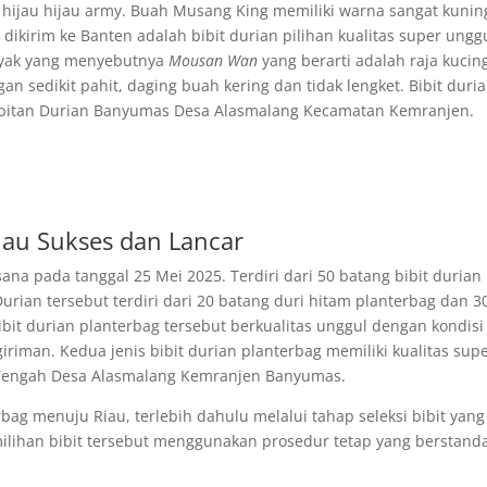
a hijau hijau army. Buah Musang King memiliki warna sangat kunin
dikirim ke Banten adalah bibit durian pilihan kualitas super unggu
nyak yang menyebutnya
Mousan Wan
yang berarti adalah raja kucin
 sedikit pahit, daging buah kering dan tidak lengket. Bibit duri
ibitan Durian Banyumas Desa Alasmalang Kecamatan Kemranjen.
iau Sukses dan Lancar
sana pada tanggal 25 Mei 2025. Terdiri dari 50 batang bibit durian
Durian tersebut terdiri dari 20 batang duri hitam planterbag dan 3
bit durian planterbag tersebut berkualitas unggul dengan kondisi
iriman. Kedua jenis bibit durian planterbag memiliki kualitas sup
wa Tengah Desa Alasmalang Kemranjen Banyumas.
ag menuju Riau, terlebih dahulu melalui tahap seleksi bibit yang
emilihan bibit tersebut menggunakan prosedur tetap yang berstand