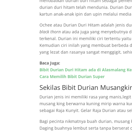
menobatkan durian duri hitam sebagai pemen
durian duri hitam telah mendunia. Durian Dur
kartun anak-anak ipin dan upin melalui media t
Ochee atau Durian Duri Hitam adalah jenis du
black thorn
atau ada juga yang menyebutnya d
terkenal. Durian ini memiliki ciri tertentu yai
Kemudian ciri inilah yang membuat berbeda de
yang lezat dan rasanya sangat menggigit, sehi
Baca Juga:
Bibit Durian Duri Hitam ada di Alasmalang K
Cara Memilih Bibit Durian Super
Sekilas Bibit Durian Musangki
Durian jenis ini memiliki rasa yang manis,legi
musang king berwarna kuning mirip warna kun
sebagai Raja Kunyit. Gelar Raja Durian atau s
Bagi pecinta nikmatnya buah durian, musang k
Daging buahnya lembut serta tanpa berserat dan