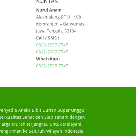
KONTAK
Nurul Anam
Alasmalang RT 01 / 08
Kemranjen – Banyumas,
Jawa Tengah, 53194
Call / SMS :
0823-2597-7747
0822-2067-7747
WhatsApp :
0823-2597-7747
Penyedia Aneka Bibit Durian Super Unggul
Berkualitas Sehat dan Siap Tanam dengan
Harga Murah terjangkau untuk Melayani
Pengiriman ke Seluruh Wilayah Indonesia.