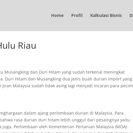
Home
Profil
Kalkulasi Bisnis
D
Hulu Riau
itu Musangking dan Duri Hitam yang sudah terkenal meningkat
a. Duri Hitam dan Musangking dua jenis buah durian import yang
ri Jiran Malaysia sudah tidak asing lagi menjadi incaran para pecin
ghargaan dalam ajang perlombaan durian di Malaysia. Para
ahwa rasa durian duri hitam lebih unggul dari pesaingnya yaitu
ia juga. Perlombaan oleh Kementerian Pertanian Malaysia (MOA)