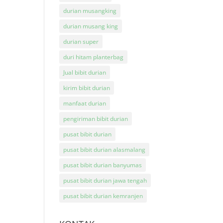
durian musangking
durian musang king
durian super
duri hitam planterbag
Jual bibit durian
kirim bibit durian
manfaat durian
pengiriman bibit durian
pusat bibit durian
pusat bibit durian alasmalang
pusat bibit durian banyumas
pusat bibit durian jawa tengah
pusat bibit durian kemranjen