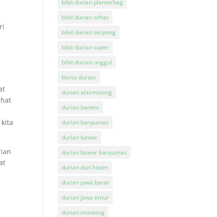
bibit durian planterbag
bibit durian sehat
ri
bibit durian serpong
bibit durian super
bibit durian unggul
bisnis durian
at
durian alasmalang
ehat
durian banten
kita
durian banyumas
durian bawor
rian
durian bawor banyumas
at
durian duri hitam
durian jawa barat
durian jawa timur
durian montong