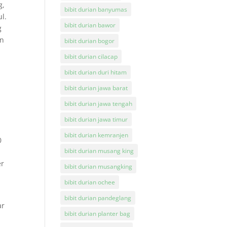
g,
bibit durian banyumas
l.
bibit durian bawor
g
an
bibit durian bogor
bibit durian cilacap
bibit durian duri hitam
bibit durian jawa barat
bibit durian jawa tengah
bibit durian jawa timur
bibit durian kemranjen
0
bibit durian musang king
er
bibit durian musangking
bibit durian ochee
bibit durian pandeglang
ar
bibit durian planter bag