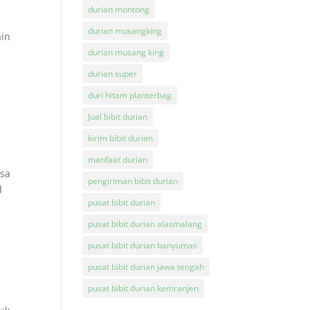
durian montong
durian musangking
ain
durian musang king
durian super
duri hitam planterbag
Jual bibit durian
kirim bibit durian
manfaat durian
asa
pengiriman bibit durian
l
pusat bibit durian
pusat bibit durian alasmalang
pusat bibit durian banyumas
pusat bibit durian jawa tengah
pusat bibit durian kemranjen