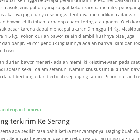
t berbuah sehingga beberapa petani durian merekomendasikan unt
 termasuk jenis pohon yang sangat kokoh karena memiliki penopan
atis akarnya juga banyak sehingga tentunya menjadikan cadangan
n bawor lebih tahan terhadap cuaca kering atau panas. Oleh kar
asuk besar karena dapat mencapai ukuran 9 hingga 14 Kg. Meskipu
a 4-5 kg. Pohon durian bawor selain diambil buahnya bisa juga
dan banjir. Faktor pendukung lainnya adalah bahwa iklim dan lok
n bawor.
kan durian bawor menarik adalah memiliki Keistimewaan pada saat
i adalah sekali dalam setahun. Namun khusus untuk durian baw
rena dapat berbunga dan berbuah sepanjang tahun. Pohon durian b
an dengan Lainnya
ng terkirim Ke Serang
t serta ada sedikit rasa pahit ketika menyantapnya. Daging buah du
yit. Sehingga beberapa juga menyebutnya durian musang king in