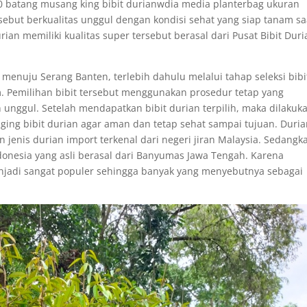
20 batang musang king bibit durianwdia media planterbag ukuran
rsebut berkualitas unggul dengan kondisi sehat yang siap tanam sa
urian memiliki kualitas super tersebut berasal dari Pusat Bibit Dur
enuju Serang Banten, terlebih dahulu melalui tahap seleksi bibi
am. Pemilihan bibit tersebut menggunakan prosedur tetap yang
 unggul. Setelah mendapatkan bibit durian terpilih, maka dilakuk
ging bibit durian agar aman dan tetap sehat sampai tujuan. Duri
jenis durian import terkenal dari negeri jiran Malaysia. Sedangk
donesia yang asli berasal dari Banyumas Jawa Tengah. Karena
jadi sangat populer sehingga banyak yang menyebutnya sebagai