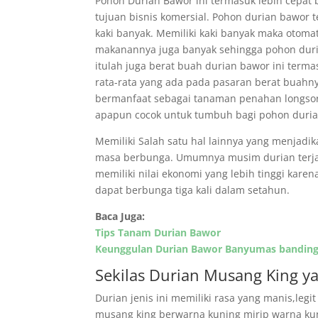
Pohon Durian Bawor ini termasuk lebih cepa
tujuan bisnis komersial. Pohon durian bawor
kaki banyak. Memiliki kaki banyak maka otom
makanannya juga banyak sehingga pohon duria
itulah juga berat buah durian bawor ini term
rata-rata yang ada pada pasaran berat buahny
bermanfaat sebagai tanaman penahan longsor 
apapun cocok untuk tumbuh bagi pohon duria
Memiliki Salah satu hal lainnya yang menjadi
masa berbunga. Umumnya musim durian terjad
memiliki nilai ekonomi yang lebih tinggi ka
dapat berbunga tiga kali dalam setahun.
Baca Juga:
Tips Tanam Durian Bawor
Keunggulan Durian Bawor Banyumas banding
Sekilas Durian Musang King ya
Durian jenis ini memiliki rasa yang manis,legi
musang king berwarna kuning mirip warna kun