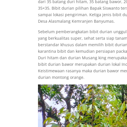
dari 35 batang duri hitam, 35 batang bawor, 
35×35. Bibit durian pilihan Bapak Siswanto te
sampai lokasi pengiriman. Ketiga jenis bibit d
Desa Alasmalang Kemranjen Banyumas.
Sebelum pemberangkatan bibit durian unggul m
yang berkualitas super, sehat serta siap tan
berstandar khusus dalam memilih bibit durian
karantina bibit dan kemudian persiapan packa
Duri hitam dan durian Musang king merupakan 
bibit durian bawor merupakan durian lokal In
Keistimewaan rasanya maka durian bawor men
durian montong orange.