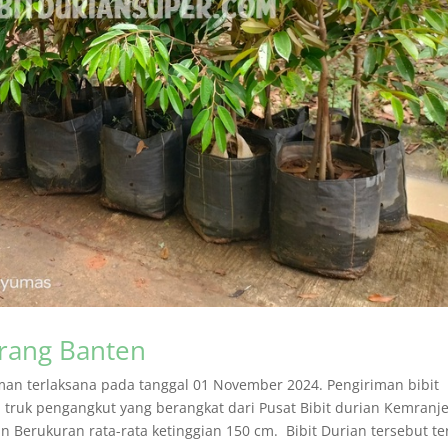
erang Banten
man terlaksana pada tanggal 01 November 2024. Pengiriman bibit
ruk pengangkut yang berangkat dari Pusat Bibit durian Kemranj
an Berukuran rata-rata ketinggian 150 cm. Bibit Durian tersebut ter