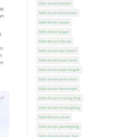
bibit durian banten
at
bibit durian banyumas
ian
bibit durian bawor
bibit durian bogor
t
bibit durian cilacap
an
bibit durian duri hitam
an
bibit durian jawa barat
an
bibit durian jawa tengah
bibit durian jawa timur
bibit durian kemranjen
bibit durian musang king
bibit durian musangking
bibit durian ochee
bibit durian pandeglang
bibit durian planter bag