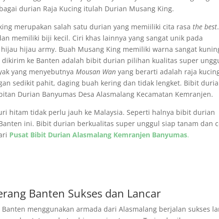
ebagai durian Raja Kucing itulah Durian Musang King.
ing merupakan salah satu durian yang memiiliki cita rasa
the best
 memiliki biji kecil. Ciri khas lainnya yang sangat unik pada
a hijau hijau army. Buah Musang King memiliki warna sangat kunin
dikirim ke Banten adalah bibit durian pilihan kualitas super unggu
nyak yang menyebutnya
Mousan Wan
yang berarti adalah raja kucin
 sedikit pahit, daging buah kering dan tidak lengket. Bibit duri
ibitan Durian Banyumas Desa Alasmalang Kecamatan Kemranjen.
 hitam tidak perlu jauh ke Malaysia. Seperti halnya bibit durian
anten ini. Bibit durian berkualitas super unggul siap tanam dan 
ari
Pusat Bibit Durian Alasmalang Kemranjen Banyumas
.
erang Banten Sukses dan Lancar
g Banten menggunakan armada dari Alasmalang berjalan sukses la