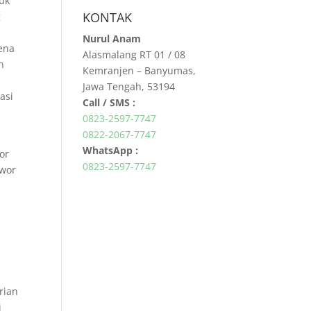
uk
KONTAK
g
Nurul Anam
ena
Alasmalang RT 01 / 08
n
Kemranjen – Banyumas,
Jawa Tengah, 53194
asi
Call / SMS :
0823-2597-7747
0822-2067-7747
WhatsApp :
or
0823-2597-7747
awor
rian
i