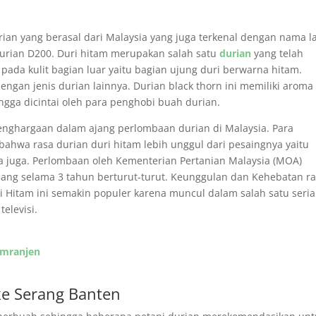
rian yang berasal dari Malaysia yang juga terkenal dengan nama l
urian D200. Duri hitam merupakan salah satu
durian
yang telah
tu pada kulit bagian luar yaitu bagian ujung duri berwarna hitam.
ngan jenis durian lainnya. Durian black thorn ini memiliki aroma
ngga dicintai oleh para penghobi buah durian.
ghargaan dalam ajang perlombaan durian di Malaysia. Para
ahwa rasa durian duri hitam lebih unggul dari pesaingnya yaitu
ia juga. Perlombaan oleh Kementerian Pertanian Malaysia (MOA)
ang selama 3 tahun berturut-turut. Keunggulan dan Kehebatan r
i Hitam ini semakin populer karena muncul dalam salah satu seria
elevisi.
emranjen
ke Serang Banten