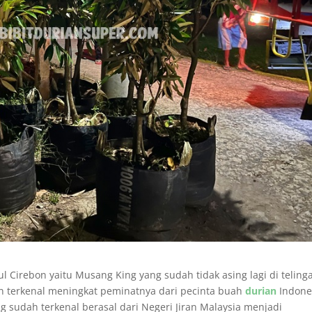
ul Cirebon yaitu Musang King yang sudah tidak asing lagi di teling
in terkenal meningkat peminatnya dari pecinta buah
durian
Indone
g sudah terkenal berasal dari Negeri Jiran Malaysia menjadi