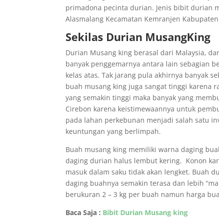
primadona pecinta durian. Jenis bibit durian m
Alasmalang Kecamatan Kemranjen Kabupaten 
Sekilas Durian MusangKing
Durian Musang king berasal dari Malaysia, dan 
banyak penggemarnya antara lain sebagian be
kelas atas. Tak jarang pula akhirnya banyak s
buah musang king juga sangat tinggi karena 
yang semakin tinggi maka banyak yang memburu
Cirebon karena keistimewaannya untuk pembu
pada lahan perkebunan menjadi salah satu i
keuntungan yang berlimpah.
Buah musang king memiliki warna daging buah 
daging durian halus lembut kering. Konon kare
masuk dalam saku tidak akan lengket. Buah du
daging buahnya semakin terasa dan lebih “mar
berukuran 2 – 3 kg per buah namun harga bua
Baca Saja :
Bibit Durian Musang king