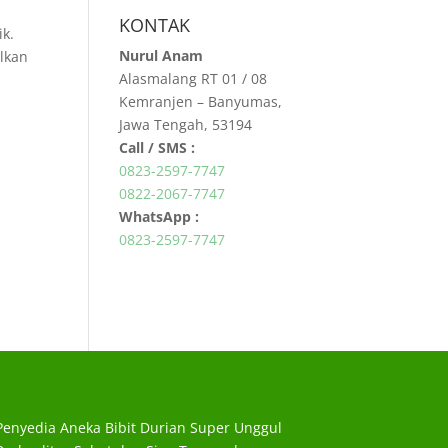
KONTAK
ik.
Nurul Anam
lkan
Alasmalang RT 01 / 08
Kemranjen – Banyumas,
Jawa Tengah, 53194
Call / SMS :
0823-2597-7747
a
0822-2067-7747
WhatsApp :
0823-2597-7747
Penyedia Aneka Bibit Durian Super Unggul