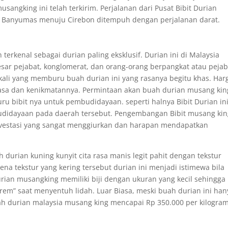
usangking ini telah terkirim. Perjalanan dari Pusat Bibit Durian
Banyumas menuju Cirebon ditempuh dengan perjalanan darat.
terkenal sebagai durian paling eksklusif. Durian ini di Malaysia
sar pejabat, konglomerat, dan orang-orang berpangkat atau pejab
ekali yang memburu buah durian ini yang rasanya begitu khas. Har
rasa dan kenikmatannya. Permintaan akan buah durian musang kin
 bibit nya untuk pembudidayaan. seperti halnya Bibit Durian ini
didayaan pada daerah tersebut. Pengembangan Bibit musang kin
nvestasi yang sangat menggiurkan dan harapan mendapatkan
durian kuning kunyit cita rasa manis legit pahit dengan tekstur
na tekstur yang kering tersebut durian ini menjadi istimewa bila
rian musangking memiliki biji dengan ukuran yang kecil sehingga
em” saat menyentuh lidah. Luar Biasa, meski buah durian ini han
h durian malaysia musang king mencapai Rp 350.000 per kilogram