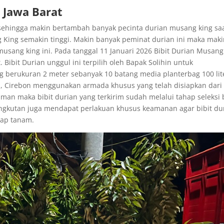
 Jawa Barat
sehingga makin bertambah banyak pecinta durian musang king sa
 King semakin tinggi. Makin banyak peminat durian ini maka mak
ang king ini. Pada tanggal 11 Januari 2026 Bibit Durian Musang
Bibit Durian unggul ini terpilih oleh Bapak Solihin untuk
 berukuran 2 meter sebanyak 10 batang media planterbag 100 lit
, Cirebon menggunakan armada khusus yang telah disiapkan dari
man maka bibit durian yang terkirim sudah melalui tahap seleksi b
ngkutan juga mendapat perlakuan khusus keamanan agar bibit du
iap tanam.