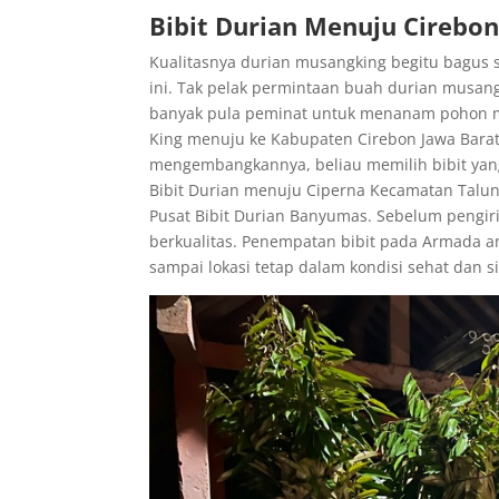
Bibit Durian Menuju Cirebon
Kualitasnya durian musangking begitu bagus 
ini. Tak pelak permintaan buah durian musang
banyak pula peminat untuk menanam pohon mus
King menuju ke Kabupaten Cirebon Jawa Barat. 
mengembangkannya, beliau memilih bibit yang
Bibit Durian menuju Ciperna Kecamatan Talun
Pusat Bibit Durian Banyumas. Sebelum pengiri
berkualitas. Penempatan bibit pada Armada a
sampai lokasi tetap dalam kondisi sehat dan s