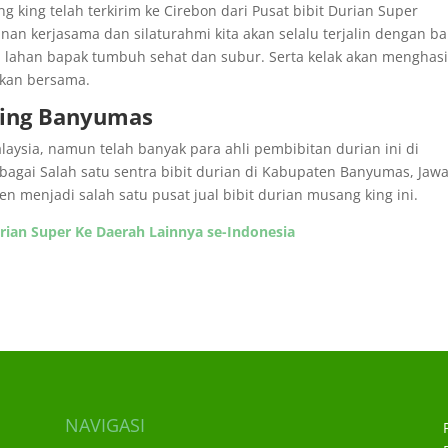
g king telah terkirim ke Cirebon dari Pusat bibit Durian Super
n kerjasama dan silaturahmi kita akan selalu terjalin dengan ba
 lahan bapak tumbuh sehat dan subur. Serta kelak akan menghasi
pkan bersama.
King Banyumas
aysia, namun telah banyak para ahli pembibitan durian ini di
agai Salah satu sentra bibit durian di Kabupaten Banyumas, Jaw
menjadi salah satu pusat jual bibit durian musang king ini.
rian Super Ke Daerah Lainnya se-Indonesia
NAVIGASI