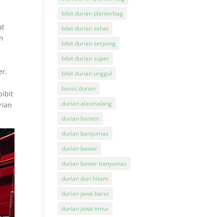
bibit durian planterbag
at
bibit durian sehat
in
bibit durian serpong
bibit durian super
er.
bibit durian unggul
bisnis durian
ibit
durian alasmalang
rian
durian banten
durian banyumas
durian bawor
durian bawor banyumas
durian duri hitam
durian jawa barat
durian jawa timur