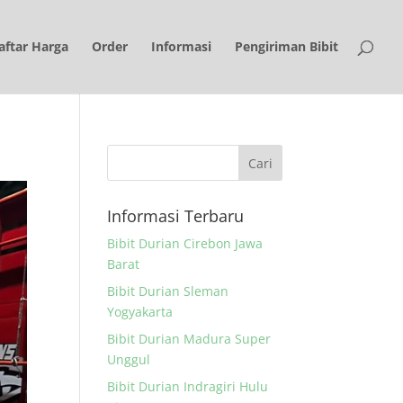
aftar Harga
Order
Informasi
Pengiriman Bibit
Informasi Terbaru
Bibit Durian Cirebon Jawa
Barat
Bibit Durian Sleman
Yogyakarta
Bibit Durian Madura Super
Unggul
Bibit Durian Indragiri Hulu