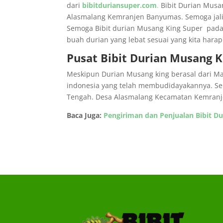
dari
bibitduriansuper.com
.
Bibit Durian Musan
Alasmalang Kemranjen Banyumas. Semoga jalina
Semoga Bibit durian Musang King Super pada
buah durian yang lebat sesuai yang kita hara
Pusat Bibit Durian Musang 
Meskipun Durian Musang king berasal dari Mal
indonesia yang telah membudidayakannya. Seb
Tengah. Desa Alasmalang Kecamatan Kemranjen 
Baca Juga:
Pengiriman dan Penjualan Bibit Du