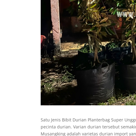
Satu Jenis Bibit Durian Planterbag Super Ungg
pecinta durian. Varian durian tersebut semak
Musangking adalah varietas durian import yan