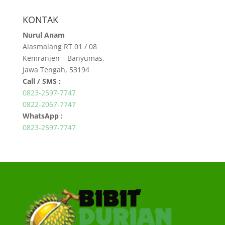
KONTAK
Nurul Anam
Alasmalang RT 01 / 08
Kemranjen – Banyumas,
Jawa Tengah, 53194
Call / SMS :
0823-2597-7747
0822-2067-7747
WhatsApp :
0823-2597-7747