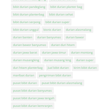
bibit durian pandeglang
bibit durian planter bag
bibit durian planterbag
bibit durian sehat
bibit durian serpong
bibit durian super
bibit durian unggul
bisnis durian
durian alasmalang
durian banten
durian banyumas
durian bawor
durian bawor banyumas
durian duri hitam
durian jawa barat
durian jawa timur
durian montong
durian musangking
durian musang king
durian super
duri hitam planterbag
Jual bibit durian
kirim bibit durian
manfaat durian
pengiriman bibit durian
pusat bibit durian
pusat bibit durian alasmalang
pusat bibit durian banyumas
pusat bibit durian jawa tengah
pusat bibit durian kemranjen