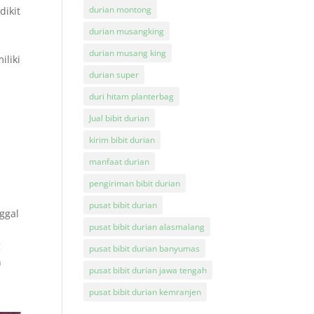
durian montong
dikit
durian musangking
durian musang king
iliki
durian super
duri hitam planterbag
Jual bibit durian
kirim bibit durian
manfaat durian
pengiriman bibit durian
pusat bibit durian
ggal
pusat bibit durian alasmalang
g
pusat bibit durian banyumas
n
pusat bibit durian jawa tengah
pusat bibit durian kemranjen