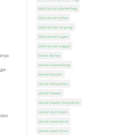
bibit durian planterbag
bibit durian sehat
bibit durian serpong
bibit durian super
bibit durian unggul
tanya
bisnis durian
durian alasmalang
gga-
durian banten
durian banyumas
durian bawor
durian bawor banyumas
durian duri hitam
 dan
durian jawa barat
durian jawa timur