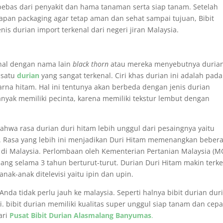
 bebas dari penyakit dan hama tanaman serta siap tanam. Setelah
iapan packaging agar tetap aman dan sehat sampai tujuan, Bibit
s durian import terkenal dari negeri jiran Malaysia.
enal dengan nama lain
black thorn
atau mereka menyebutnya duria
 satu
durian
yang sangat terkenal. Ciri khas durian ini adalah pada
warna hitam. Hal ini tentunya akan berbeda dengan jenis durian
anyak memiliki pecinta, karena memiliki tekstur lembut dengan
hwa rasa durian duri hitam lebih unggul dari pesaingnya yaitu
. Rasa yang lebih ini menjadikan Duri Hitam memenangkan beber
di Malaysia. Perlombaan oleh Kementerian Pertanian Malaysia (M
ng selama 3 tahun berturut-turut. Durian Duri Hitam makin terke
nak-anak ditelevisi yaitu ipin dan upin.
Anda tidak perlu jauh ke malaysia. Seperti halnya bibit durian dur
i. bibit durian memiliki kualitas super unggul siap tanam dan cepa
ari
Pusat Bibit Durian Alasmalang Banyumas
.