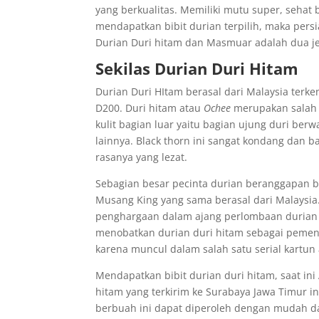
yang berkualitas. Memiliki mutu super, sehat
mendapatkan bibit durian terpilih, maka pers
Durian Duri hitam dan Masmuar adalah dua jeni
Sekilas Durian Duri Hitam
Durian Duri HItam berasal dari Malaysia terk
D200. Duri hitam atau
Ochee
merupakan salah
kulit bagian luar yaitu bagian ujung duri ber
lainnya. Black thorn ini sangat kondang dan b
rasanya yang lezat.
Sebagian besar pecinta durian beranggapan ba
Musang King yang sama berasal dari Malaysia
penghargaan dalam ajang perlombaan durian 
menobatkan durian duri hitam sebagai pemena
karena muncul dalam salah satu serial kartun a
Mendapatkan bibit durian duri hitam, saat ini 
hitam yang terkirim ke Surabaya Jawa Timur in
berbuah ini dapat diperoleh dengan mudah d