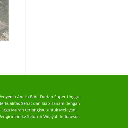
Penyedia Aneka Bibit Durian Super Unggul
Berkualitas Sehat dan Siap Tanam dengan
Harga Murah terjangkau untuk Melayani
Pengiriman ke Seluruh Wilayah Indonesia.