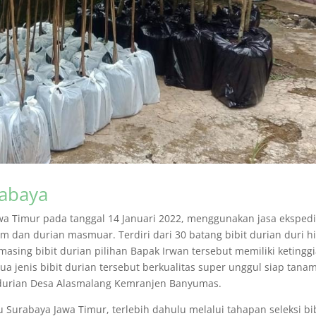
rabaya
wa Timur pada tanggal 14 Januari 2022, menggunakan jasa ekspedi
am dan durian masmuar. Terdiri dari 30 batang bibit durian duri h
asing bibit durian pilihan Bapak Irwan tersebut memiliki ketingg
a jenis bibit durian tersebut berkualitas super unggul siap tana
 durian Desa Alasmalang Kemranjen Banyumas.
urabaya Jawa Timur, terlebih dahulu melalui tahapan seleksi bi