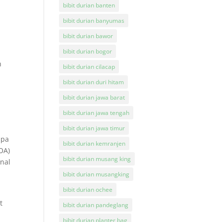
bibit durian banten
bibit durian banyumas
bibit durian bawor
bibit durian bogor
n
bibit durian cilacap
bibit durian duri hitam
bibit durian jawa barat
bibit durian jawa tengah
bibit durian jawa timur
apa
bibit durian kemranjen
OA)
bibit durian musang king
nal
bibit durian musangking
bibit durian ochee
i
t
bibit durian pandeglang
bibit durian planter bag