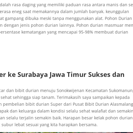
lah rasa daging yang memiliki paduan rasa antara manis dan se
 merasa eneg saat memakannya dalam jumlah banyak. keunggulan
at gampang dibuka meski tanpa menggunakan alat. Pohon Durian
an dengan jenis pohon durian lainnya. Pohon durian masmuar mem
 persentase kematangan yang mencapai 95-98% membuat durian
per ke Surabaya Jawa Timur Sukses dan
ancar dan bibit durian menuju Sonokwijenan Kecamatan Sukomanun
sehat sehingga siap tanam. Terimakasih saya sampaikan kepada
pembelian bibit durian Super dari Pusat Bibit Durian Alasmalan
k dan keluarga dalam kondisi selalu sehat walafiat dan semaki
kan selalu terjalin semakin baik. Harapan besar kelak pohon durian
 subur lebat sesuai yang kita harapkan bersama.