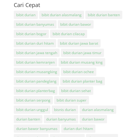
Cari Cepat
bibit durian
bibit durian alasmalang
bibit durian banten
bibit durian banyumas
bibit durian bawor
bibit durian bogor
bibit durian cilacap
bibit durian duri hitam
bibit durian jawa barat
bibit durian jawa tengah
bibit durian jawa timur
bibit durian kemranjen
bibit durian musang king
bibit durian musangking
bibit durian ochee
bibit durian pandeglang
bibit durian planter bag
bibit durian planterbag
bibit durian sehat
bibit durian serpong
bibit durian super
bibit durian unggul
bisnis durian
durian alasmalang
durian banten
durian banyumas
durian bawor
durian bawor banyumas
durian duri hitam