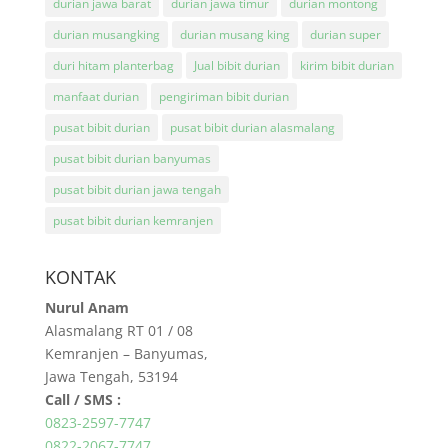
durian jawa barat
durian jawa timur
durian montong
durian musangking
durian musang king
durian super
duri hitam planterbag
Jual bibit durian
kirim bibit durian
manfaat durian
pengiriman bibit durian
pusat bibit durian
pusat bibit durian alasmalang
pusat bibit durian banyumas
pusat bibit durian jawa tengah
pusat bibit durian kemranjen
KONTAK
Nurul Anam
Alasmalang RT 01 / 08
Kemranjen – Banyumas,
Jawa Tengah, 53194
Call / SMS :
0823-2597-7747
0822-2067-7747