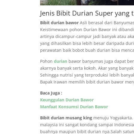
Jenis Bibit Durian Super yang t
Bibit durian bawor
Asli berasal dari Banyuma
Keistimewaan pohon Durian Bawor ini dibandi
artinya dicampur-campur jadi banyak atau aka
yang dihasilkan bisa lebih besar daripada dur
perawatan baik bobot buah durian bisa menca
Pohon
durian
bawor banyumas juga dapat ber
akarnya banyak serta kokoh. Akar yang ban
Sehingga nutrisi yang terproduksi lebih bany
Bapak Irawan memilih bibit durian bawor menj
Baca Juga :
Keunggulan Durian Bawor
Manfaat Konsumsi Durian Bawor
Bibit durian musang king
menuju Yogyakarta. B
malaysia ini sangat kondang sampai Indones
buahnya maupun bibit durian nya.Salah satun