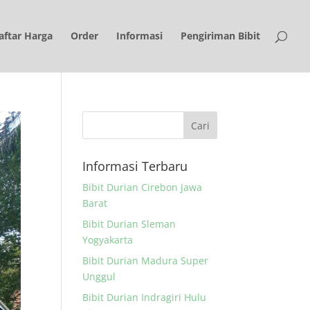
aftar Harga
Order
Informasi
Pengiriman Bibit
Informasi Terbaru
Bibit Durian Cirebon Jawa
Barat
Bibit Durian Sleman
Yogyakarta
Bibit Durian Madura Super
Unggul
Bibit Durian Indragiri Hulu