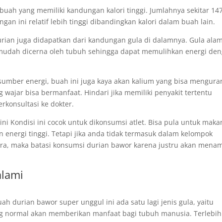
k buah yang memiliki kandungan kalori tinggi. Jumlahnya sekitar 14
an ini relatif lebih tinggi dibandingkan kalori dalam buah lain.
urian juga didapatkan dari kandungan gula di dalamnya. Gula alam
i mudah dicerna oleh tubuh sehingga dapat memulihkan energi de
ber energi, buah ini juga kaya akan kalium yang bisa mengura
wajar bisa bermanfaat. Hindari jika memiliki penyakit tertentu
konsultasi ke dokter.
ni Kondisi ini cocok untuk dikonsumsi atlet. Bisa pula untuk mak
energi tinggi. Tetapi jika anda tidak termasuk dalam kelompok
stra, maka batasi konsumsi durian bawor karena justru akan men
alami
h durian bawor super unggul ini ada satu lagi jenis gula, yaitu
yang normal akan memberikan manfaat bagi tubuh manusia. Terlebih