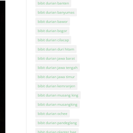
bibit durian banten
bibit durian banyumas
bibit durian bawor
bibit durian bogor
bibit durian cilacap
bibit durian duri hitam
bibit durian jawa barat
bibit durian jawa tengah
bibit durian jawa timur
bibit durian kemranjen
bibit durian musang king
bibit durian musangking
bibit durian ochee
bibit durian pandeglang
bibit durian planter bag