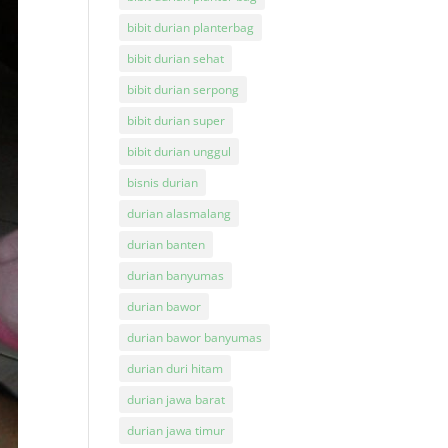
bibit durian planterbag
bibit durian sehat
bibit durian serpong
bibit durian super
bibit durian unggul
bisnis durian
durian alasmalang
durian banten
durian banyumas
durian bawor
durian bawor banyumas
durian duri hitam
durian jawa barat
durian jawa timur