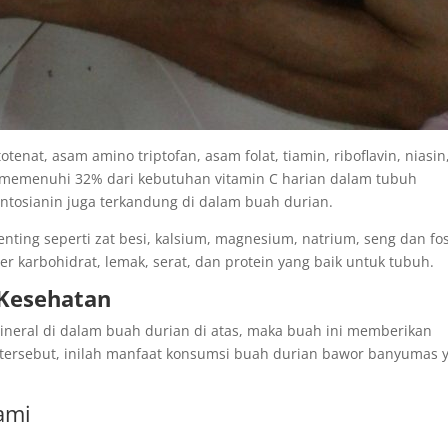
tenat, asam amino triptofan, asam folat, tiamin, riboflavin, niasin
a memenuhi 32% dari kebutuhan vitamin C harian dalam tubuh
ntosianin juga terkandung di dalam buah durian.
ting seperti zat besi, kalsium, magnesium, natrium, seng dan fos
er karbohidrat, lemak, serat, dan protein yang baik untuk tubuh.
 Kesehatan
neral di dalam buah durian di atas, maka buah ini memberikan
tersebut, inilah manfaat konsumsi buah durian bawor banyumas 
ami