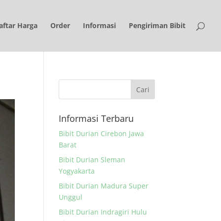
aftar Harga
Order
Informasi
Pengiriman Bibit
Informasi Terbaru
Bibit Durian Cirebon Jawa
Barat
Bibit Durian Sleman
Yogyakarta
Bibit Durian Madura Super
Unggul
Bibit Durian Indragiri Hulu