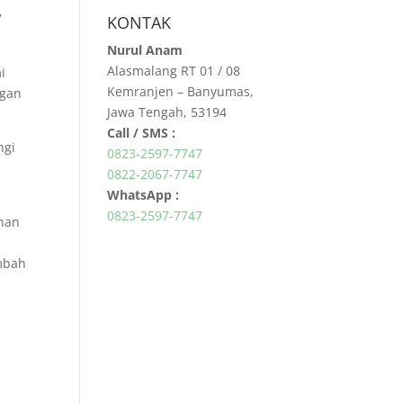
7
KONTAK
Nurul Anam
Alasmalang RT 01 / 08
i
Kemranjen – Banyumas,
ngan
Jawa Tengah, 53194
Call / SMS :
ngi
0823-2597-7747
0822-2067-7747
WhatsApp :
0823-2597-7747
anan
ambah