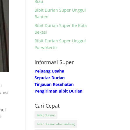
Riau
Bibit Durian Super Unggul
Banten
Bibit Durian Super Ke Kota
Bekasi
Bibit Durian Super Unggul
Purwokerto
Informasi Super
Peluang Usaha
Seputar Durian
Tinjauan Kesehatan
at
Pengiriman Bibit Durian
sumsi
Cari Cepat
hui
bibit durian
i
bibit durian alasmalang