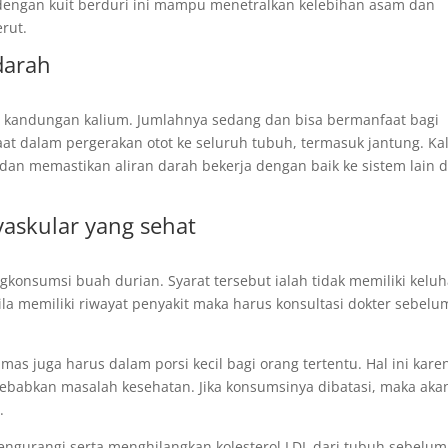
 dengan kuit berduri ini mampu menetralkan kelebihan asam dan
rut.
darah
i kandungan kalium. Jumlahnya sedang dan bisa bermanfaat bagi
at dalam pergerakan otot ke seluruh tubuh, termasuk jantung. Ka
an memastikan aliran darah bekerja dengan baik ke sistem lain d
askular yang sehat
gkonsumsi buah durian. Syarat tersebut ialah tidak memiliki kelu
ila memiliki riwayat penyakit maka harus konsultasi dokter sebelu
as juga harus dalam porsi kecil bagi orang tertentu. Hal ini kare
ebabkan masalah kesehatan. Jika konsumsinya dibatasi, maka aka
.
engurangi serta menghilangkan kolesterol LDL dari tubuh sebelum