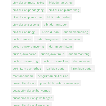
bibit durian musangking
bibit durian ochee
bibit durian pandeglang
bibit durian planter bag
bibit durian planterbag
bibit durian sehat
bibit durian serpong
bibit durian super
bibit durian unggul
bisnis durian
durian alasmalang
durian banten
durian banyumas
durian bawor
durian bawor banyumas
durian duri hitam
durian jawa barat
durian jawa timur
durian montong
durian musangking
durian musang king
durian super
duri hitam planterbag
Jual bibit durian
kirim bibit durian
manfaat durian
pengiriman bibit durian
pusat bibit durian
pusat bibit durian alasmalang
pusat bibit durian banyumas
pusat bibit durian jawa tengah
pusat bibit durian kemranjen