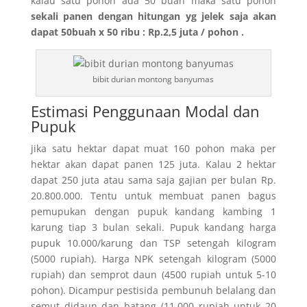
kalau satu pohon ada 50 buah maka satu pohon
sekali panen dengan hitungan yg jelek saja akan
dapat 50buah x 50 ribu : Rp.2,5 juta / pohon .
bibit durian montong banyumas
Estimasi Penggunaan Modal dan
Pupuk
jika satu hektar dapat muat 160 pohon maka per
hektar akan dapat panen 125 juta. Kalau 2 hektar
dapat 250 juta atau sama saja gajian per bulan Rp.
20.800.000. Tentu untuk membuat panen bagus
pemupukan dengan pupuk kandang kambing 1
karung tiap 3 bulan sekali. Pupuk kandang harga
pupuk 10.000/karung dan TSP setengah kilogram
(5000 rupiah). Harga NPK setengah kilogram (5000
rupiah) dan semprot daun (4500 rupiah untuk 5-10
pohon). Dicampur pestisida pembunuh belalang dan
semut didaun dan batang (11.000 rupiah untuk 20