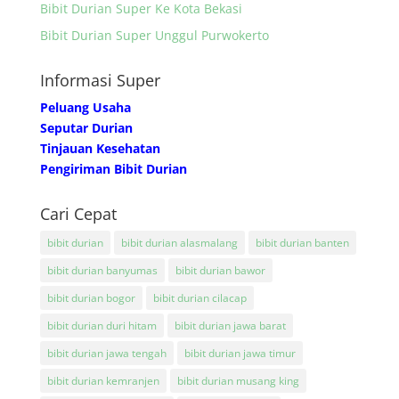
Bibit Durian Super Ke Kota Bekasi
Bibit Durian Super Unggul Purwokerto
Informasi Super
Peluang Usaha
Seputar Durian
Tinjauan Kesehatan
Pengiriman Bibit Durian
Cari Cepat
bibit durian
bibit durian alasmalang
bibit durian banten
bibit durian banyumas
bibit durian bawor
bibit durian bogor
bibit durian cilacap
bibit durian duri hitam
bibit durian jawa barat
bibit durian jawa tengah
bibit durian jawa timur
bibit durian kemranjen
bibit durian musang king