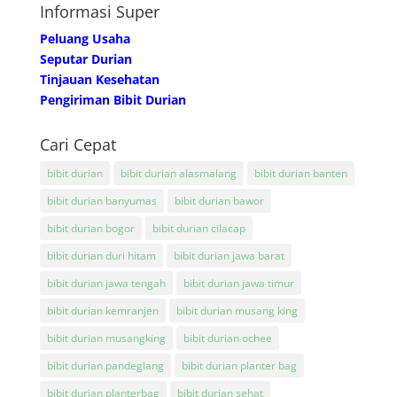
Informasi Super
Peluang Usaha
Seputar Durian
Tinjauan Kesehatan
Pengiriman Bibit Durian
Cari Cepat
bibit durian
bibit durian alasmalang
bibit durian banten
bibit durian banyumas
bibit durian bawor
bibit durian bogor
bibit durian cilacap
bibit durian duri hitam
bibit durian jawa barat
bibit durian jawa tengah
bibit durian jawa timur
bibit durian kemranjen
bibit durian musang king
bibit durian musangking
bibit durian ochee
bibit durian pandeglang
bibit durian planter bag
bibit durian planterbag
bibit durian sehat