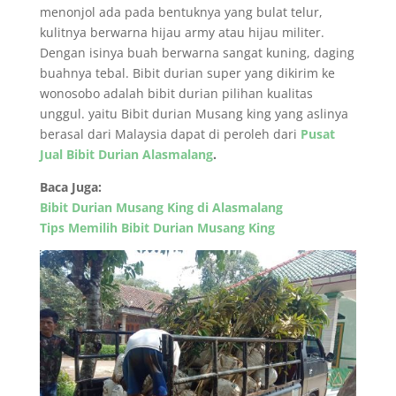
menonjol ada pada bentuknya yang bulat telur,
kulitnya berwarna hijau army atau hijau militer.
Dengan isinya buah berwarna sangat kuning, daging
buahnya tebal. Bibit durian super yang dikirim ke
wonosobo adalah bibit durian pilihan kualitas
unggul. yaitu Bibit durian Musang king yang aslinya
berasal dari Malaysia dapat di peroleh dari
Pusat
Jual Bibit Durian Alasmalang
.
Baca Juga:
Bibit Durian Musang King di Alasmalang
Tips Memilih Bibit Durian Musang King