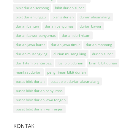
bibit durian serpong
bibit durian super
bibit durian unggul
bisnis durian
durian alasmalang
durian banten
durian banyumas
durian bawor
durian bawor banyumas
durian duri hitam
durian jawa barat
durian jawa timur
durian montong
durian musangking
durian musang king
durian super
duri hitam planterbag
Jual bibit durian
kirim bibit durian
manfaat durian
pengiriman bibit durian
pusat bibit durian
pusat bibit durian alasmalang
pusat bibit durian banyumas
pusat bibit durian jawa tengah
pusat bibit durian kemranjen
KONTAK