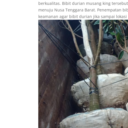
berkualitas. Bibit durian musang king terse
menuju Nusa Tenggara Barat. Penempatan bi
keamanan agar bibit durian jika sampai lokasi