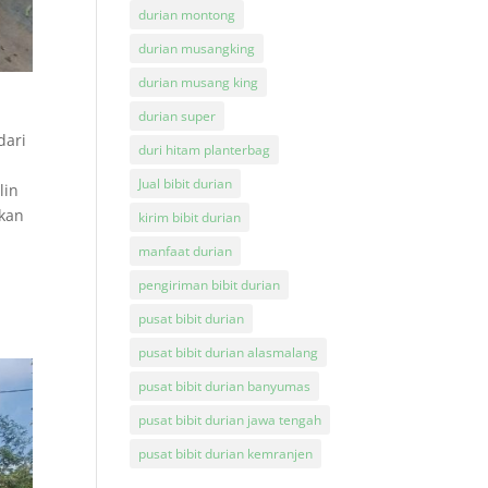
durian montong
durian musangking
durian musang king
durian super
dari
duri hitam planterbag
Jual bibit durian
lin
akan
kirim bibit durian
manfaat durian
pengiriman bibit durian
pusat bibit durian
pusat bibit durian alasmalang
pusat bibit durian banyumas
pusat bibit durian jawa tengah
pusat bibit durian kemranjen