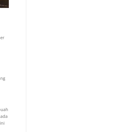
per
h
ing
i
 buah
pada
ini
h