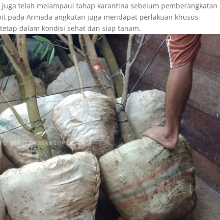
but juga telah melampaui tahap karantina sebelum pemberangkatan
bit pada Armada angkutan juga mendapat perlakuan khusus
 tetap dalam kondisi sehat dan siap tanam.