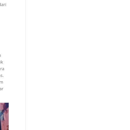
dari
n
ik
ara
s.
um
ar