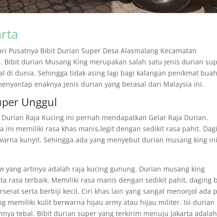
arta
 dari Pusatnya Bibit Durian Super Desa Alasmalang Kecamatan
Bibit durian Musang King merupakan salah satu jenis durian su
al di dunia. Sehingga tidak asing lagi bagi kalangan penikmat bua
nyantap enaknya jenis durian yang berasal dari Malaysia ini.
uper Unggul
 Durian Raja Kucing ini pernah mendapatkan Gelar Raja Durian.
 ini memiliki rasa khas manis,legit dengan sedikit rasa pahit. Dag
warna kunyit. Sehingga ada yang menyebut durian musang king in
an
yang artinya adalah raja kucing gunung. Durian musang king
ta rasa terbaik. Memiliki rasa manis dengan sedikit pahit, daging
rserat serta berbiji kecil. Ciri khas lain yang sangat menonjol ada 
 memiliki kulit berwarna hijau army atau hijau militer. Isi durian 
ya tebal. Bibit durian super yang terkirim menuju Jakarta adala