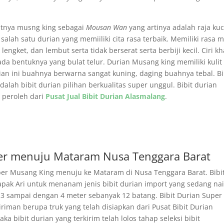
utnya musng king sebagai
Mousan Wan
yang artinya adalah raja ku
lah satu durian yang memiiliki cita rasa terbaik. Memiliki rasa 
lengket, dan lembut serta tidak berserat serta berbiji kecil. Ciri k
da bentuknya yang bulat telur. Durian Musang king memiliki kulit
urian ini buahnya berwarna sangat kuning, daging buahnya tebal. Bi
lah bibit durian pilihan berkualitas super unggul. Bibit durian
 peroleh dari
Pusat Jual Bibit Durian Alasmalang
.
per menuju Mataram Nusa Tenggara Barat
uper Musang King menuju ke Mataram di Nusa Tenggara Barat. Bibi
Bapak Ari untuk menanam jenis bibit durian import yang sedang na
n 3 sampai dengan 4 meter sebanyak 12 batang. Bibit Durian Super
an berupa truk yang telah disiapkan dari Pusat Bibit Durian
bibit durian yang terkirim telah lolos tahap seleksi bibit