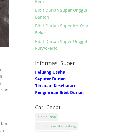
Riau
Bibit Durian Super Unggul
Banten
Bibit Durian Super Ke Kota
Bekasi
Bibit Durian Super Unggul
Purwokerto
Informasi Super
n
Peluang Usaha
ah
Seputar Durian
n
Tinjauan Kesehatan
urian
Pengiriman Bibit Durian
Cari Cepat
bibit durian
rian
bibit durian alasmalang
ian