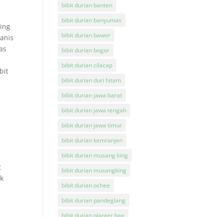
bibit durian banten
bibit durian banyumas
cing
bibit durian bawor
manis
has
bibit durian bogor
bibit durian cilacap
bit
bibit durian duri hitam
bibit durian jawa barat
bibit durian jawa tengah
bibit durian jawa timur
bibit durian kemranjen
bibit durian musang king
t
bibit durian musangking
ik
bibit durian ochee
bibit durian pandeglang
bibit durian planter bag