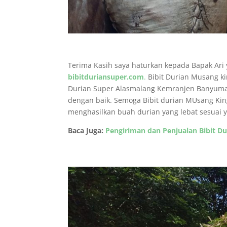
Terima Kasih saya haturkan kepada Bapak Ari
bibitduriansuper.com
.
Bibit Durian Musang ki
Durian Super Alasmalang Kemranjen Banyumas. 
dengan baik. Semoga Bibit durian MUsang Kin
menghasilkan buah durian yang lebat sesuai 
Baca Juga:
Pengiriman dan Penjualan Bibit Du