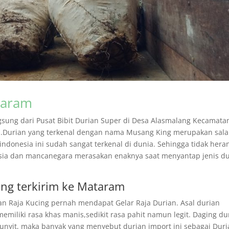
taram
ngsung dari Pusat Bibit Durian Super di Desa Alasmalang Kecamata
Durian yang terkenal dengan nama Musang King merupakan sal
indonesia ini sudah sangat terkenal di dunia. Sehingga tidak hera
esia dan mancanegara merasakan enaknya saat menyantap jenis d
ang terkirim ke Mataram
an Raja Kucing pernah mendapat Gelar Raja Durian. Asal durian
memiliki rasa khas manis,sedikit rasa pahit namun legit. Daging du
unyit, maka banyak yang menyebut durian import ini sebagai Dur