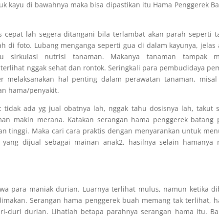
buk kayu di bawahnya maka bisa dipastikan itu Hama Penggerek B
 cepat lah segera ditangani bila terlambat akan parah seperti 
h di foto. Lubang menganga seperti gua di dalam kayunya, jelas
u sirkulasi nutrisi tanaman. Makanya tanaman tampak m
terlihat nggak sehat dan rontok. Seringkali para pembudidaya p
r melaksanakan hal penting dalam perawatan tanaman, misal 
an hama/penyakit.
: tidak ada yg jual obatnya lah, nggak tahu dosisnya lah, takut 
tanaman makin merana. Katakan serangan hama penggerek batang
aran tinggi. Maka cari cara praktis dengan menyarankan untuk me
yang dijual sebagai mainan anak2, hasilnya selain hamanya m
wa para maniak durian. Luarnya terlihat mulus, namun ketika d
 dimakan. Serangan hama penggerek buah memang tak terlihat, 
uri-duri durian. Lihatlah betapa parahnya serangan hama itu. B