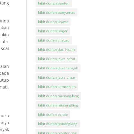
atang
bibit durian banten
bibit durian banyumas
tanda
bibit durian bawor
 akan
bibit durian bogor
akin
bibit durian cilacap
emula
soal
bibit durian duri hitam
bibit durian jawa barat
salah
bibit durian jawa tengah
 pada
bibit durian jawa timur
nutup
ati,
bibit durian kemranjen
bibit durian musang king
bibit durian musangking
bibit durian ochee
ibuka
hanya
bibit durian pandeglang
anyak
bibit durian planter bag