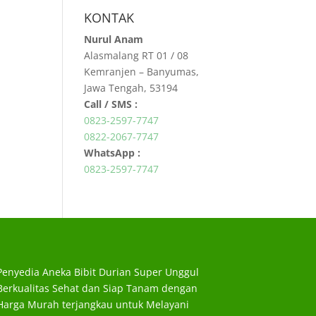
KONTAK
Nurul Anam
Alasmalang RT 01 / 08
Kemranjen – Banyumas,
Jawa Tengah, 53194
Call / SMS :
0823-2597-7747
0822-2067-7747
WhatsApp :
0823-2597-7747
Penyedia Aneka Bibit Durian Super Unggul
Berkualitas Sehat dan Siap Tanam dengan
Harga Murah terjangkau untuk Melayani