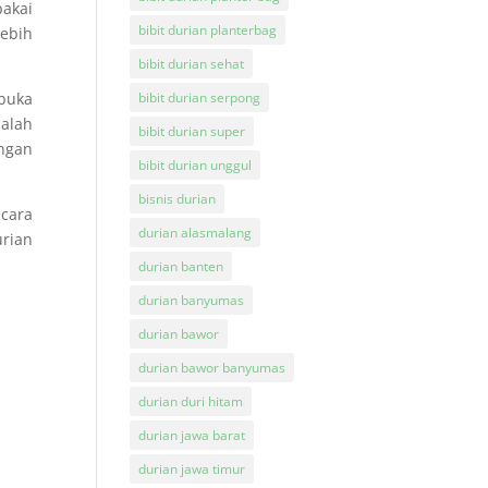
pakai
bibit durian planterbag
ebih
bibit durian sehat
buka
bibit durian serpong
salah
bibit durian super
ngan
bibit durian unggul
bisnis durian
cara
durian alasmalang
urian
durian banten
durian banyumas
durian bawor
durian bawor banyumas
durian duri hitam
durian jawa barat
durian jawa timur