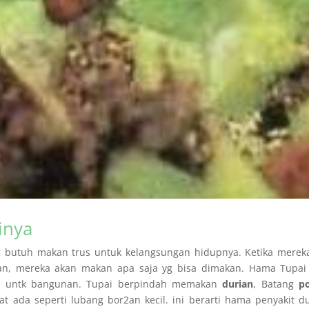
inya
 butuh makan trus untuk kelangsungan hidupnya. Ketika mereka
, mereka akan makan apa saja yg bisa dimakan. Hama Tupai
ang untk bangunan. Tupai berpindah memakan
durian
, Batang
p
hat ada seperti lubang bor2an kecil. ini berarti hama penyakit d