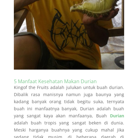
5 Manfaat Kesehatan Makan Durian
Kingof the Fruits adalah julukan untuk buah durian.
Dibalik rasa manisnya namun juga baunya yang
kadang banyak orang tidak begitu suka, ternyata
buah ini manfaatnya banyak, Durian adalah buah
yang sangat kaya akan manfaanya, Buah
Durian
adalah buah tropis yang sangat beken di dunia.
Meski harganya buahnya yang cukup mahal jika
sedang tidak musim, di beberapa daerah di