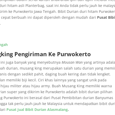
uri hitam asli Planterbag, saat ini Anda tidak perlu jauh ke malays
ikirim ke Purwokerto Jawa Tengah. Bibit Durian duri hitam Purwoker
n cepat berbuah ini dapat diperoleh dengan mudah dari
Pusat Bibi
s
.
engah
gking Pengiriman Ke Purwokerto
 ini juga banyak yang menyebutnya
Mousan Wan
yang artinya adal
uah durian, musang king merupakan salah satu durian yang memiil
is dengan sedikit pahit, daging buah kering dan tidak lengket.
 memiliki biji kecil. Ciri khas lainnya yang sangat unik pada
 hijau militer atau hijau army. Buah Musang King memiliki warna
rian super yang dikirim ke Purwokerto adalah bibit durian pilihan
ing Purwokerto ini berasal dari Pusat Pembibitan durian Banyumas
ga tak perlu jauh-jauh ke Malaysia untuk mendapatkan bibit dur
dari
Pusat Jual Bibit Durian Alasmalang
.