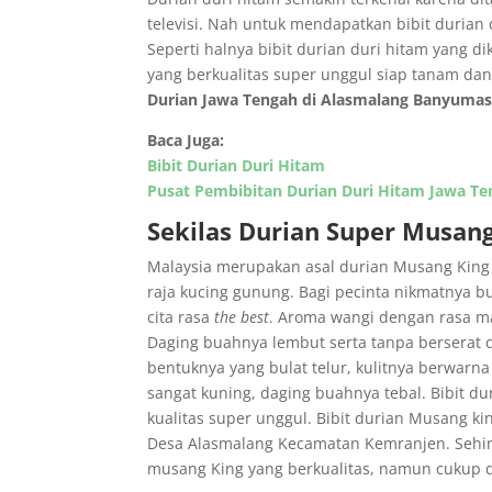
televisi. Nah untuk mendapatkan bibit durian d
Seperti halnya bibit durian duri hitam yang d
yang berkualitas super unggul siap tanam da
Durian Jawa Tengah di Alasmalang Banyuma
Baca Juga:
Bibit Durian Duri Hitam
Pusat Pembibitan Durian Duri Hitam Jawa T
Sekilas Durian Super Musan
Malaysia merupakan asal durian Musang King
raja kucing gunung. Bagi pecinta nikmatnya b
cita rasa
the best
. Aroma wangi dengan rasa man
Daging buahnya lembut serta tanpa berserat dan
bentuknya yang bulat telur, kulitnya berwarna
sangat kuning, daging buahnya tebal. Bibit du
kualitas super unggul. Bibit durian Musang k
Desa Alasmalang Kecamatan Kemranjen. Sehing
musang King yang berkualitas, namun cukup 