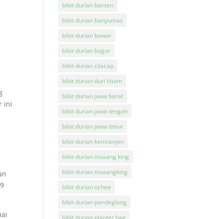
bibit durian banten
bibit durian banyumas
bibit durian bawor
bibit durian bogor
i
bibit durian cilacap
bibit durian duri hitam
g
bibit durian jawa barat
 ini
bibit durian jawa tengah
bibit durian jawa timur
bibit durian kemranjen
bibit durian musang king
bibit durian musangking
an
 9
bibit durian ochee
bibit durian pandeglang
uai
bibit durian planter bag