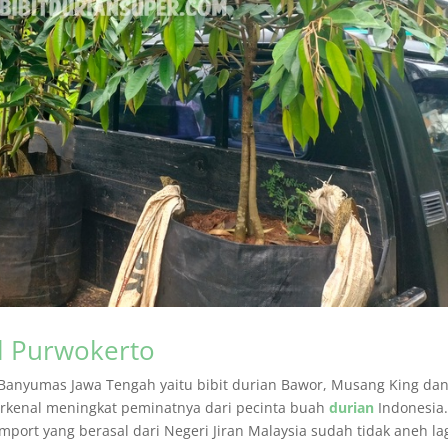
l Purwokerto
n Banyumas Jawa Tengah yaitu bibit durian Bawor, Musang King da
terkenal meningkat peminatnya dari pecinta buah
durian
Indonesia
port yang berasal dari Negeri Jiran Malaysia sudah tidak aneh la