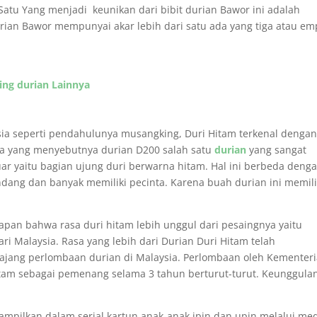
 Satu Yang menjadi keunikan dari bibit durian Bawor ini adalah
rian Bawor mempunyai akar lebih dari satu ada yang tiga atau em
ing durian Lainnya
aysia seperti pendahulunya musangking, Duri Hitam terkenal denga
eka yang menyebutnya durian D200 salah satu
durian
yang sangat
n luar yaitu bagian ujung duri berwarna hitam. Hal ini berbeda deng
kondang dan banyak memiliki pecinta. Karena buah durian ini memili
pan bahwa rasa duri hitam lebih unggul dari pesaingnya yaitu
i Malaysia. Rasa yang lebih dari Durian Duri Hitam telah
ang perlombaan durian di Malaysia. Perlombaan oleh Kementer
tam sebagai pemenang selama 3 tahun berturut-turut. Keunggula
tampilkan dalam serial kartun anak-anak ipin dan upin melalui me