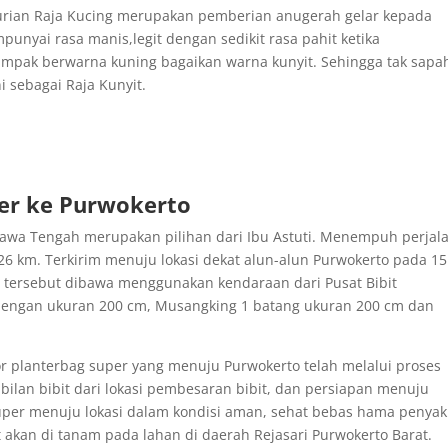
 durian Raja Kucing merupakan pemberian anugerah gelar kepada
nyai rasa manis,legit dengan sedikit rasa pahit ketika
mpak berwarna kuning bagaikan warna kunyit. Sehingga tak sapa
i sebagai Raja Kunyit.
per ke Purwokerto
 Jawa Tengah merupakan pilihan dari Ibu Astuti. Menempuh perjal
26 km. Terkirim menuju lokasi dekat alun-alun Purwokerto pada 1
an tersebut dibawa menggunakan kendaraan dari Pusat Bibit
 dengan ukuran 200 cm, Musangking 1 batang ukuran 200 cm dan
r planterbag super yang menuju Purwokerto telah melalui proses
mbilan bibit dari lokasi pembesaran bibit, dan persiapan menuju
super menuju lokasi dalam kondisi aman, sehat bebas hama penyak
t akan di tanam pada lahan di daerah Rejasari Purwokerto Barat.