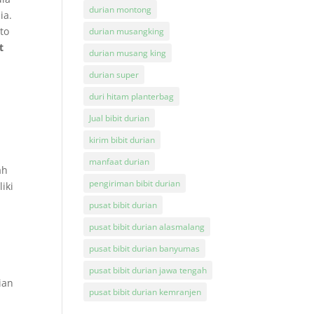
durian montong
ia.
to
durian musangking
t
durian musang king
durian super
duri hitam planterbag
Jual bibit durian
kirim bibit durian
manfaat durian
ah
pengiriman bibit durian
iki
pusat bibit durian
pusat bibit durian alasmalang
pusat bibit durian banyumas
pusat bibit durian jawa tengah
ian
pusat bibit durian kemranjen