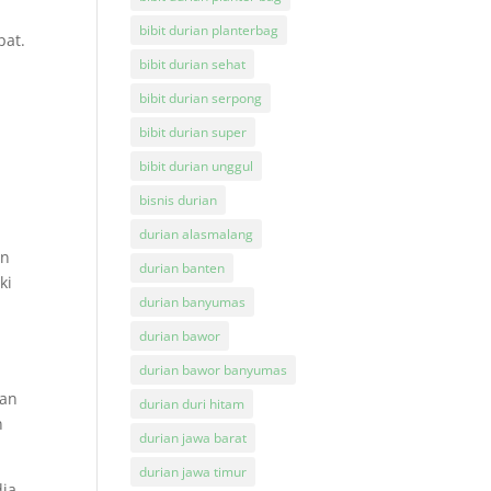
bibit durian planterbag
pat.
bibit durian sehat
bibit durian serpong
bibit durian super
bibit durian unggul
bisnis durian
n
durian alasmalang
an
durian banten
ki
durian banyumas
durian bawor
durian bawor banyumas
ian
durian duri hitam
n
durian jawa barat
durian jawa timur
dia