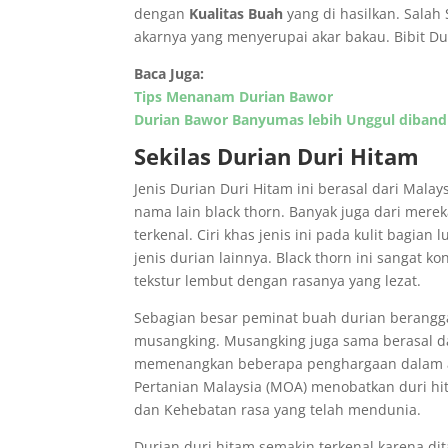
dengan
Kualitas Buah
yang di hasilkan. Salah
akarnya yang menyerupai akar bakau. Bibit Du
Baca Juga:
Tips Menanam Durian Bawor
Durian Bawor Banyumas lebih Unggul diband
Sekilas Durian Duri Hitam
Jenis Durian Duri Hitam ini berasal dari Mal
nama lain black thorn. Banyak juga dari mer
terkenal. Ciri khas jenis ini pada kulit bagia
jenis durian lainnya. Black thorn ini sangat 
tekstur lembut dengan rasanya yang lezat.
Sebagian besar peminat buah durian berangga
musangking. Musangking juga sama berasal dar
memenangkan beberapa penghargaan dalam aj
Pertanian Malaysia (MOA) menobatkan duri hi
dan Kehebatan rasa yang telah mendunia.
Durian duri hitam semakin terkenal karena di