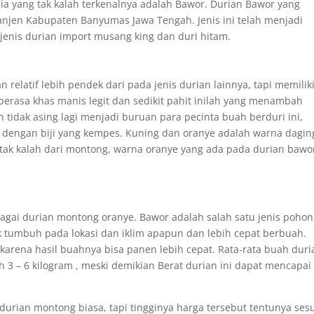
sia yang tak kalah terkenalnya adalah Bawor. Durian Bawor yang
anjen Kabupaten Banyumas Jawa Tengah. Jenis ini telah menjadi
enis durian import musang king dan duri hitam.
elatif lebih pendek dari pada jenis durian lainnya, tapi memilik
erasa khas manis legit dan sedikit pahit inilah yang menambah
h tidak asing lagi menjadi buruan para pecinta buah berduri ini,
l dengan biji yang kempes. Kuning dan oranye adalah warna dagin
tak kalah dari montong, warna oranye yang ada pada durian bawor
agai durian montong oranye. Bawor adalah salah satu jenis pohon
k tumbuh pada lokasi dan iklim apapun dan lebih cepat berbuah.
 karena hasil buahnya bisa panen lebih cepat. Rata-rata buah duri
 3 – 6 kilogram , meski demikian Berat durian ini dapat mencapai
is durian montong biasa, tapi tingginya harga tersebut tentunya ses