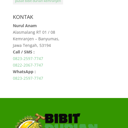
pusat bibit durian kemranjen
KONTAK
Nurul Anam
Alasmalang RT 01 / 08
Kemranjen – Banyumas,
Jawa Tengah, 53194
Call / SMS :
0823-2597-7747
0822-2067-7747
WhatsApp :
0823-2597-7747