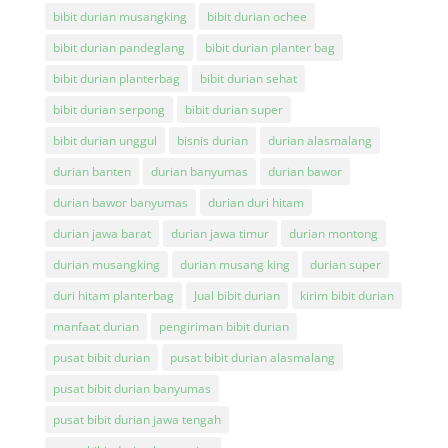
bibit durian musangking
bibit durian ochee
bibit durian pandeglang
bibit durian planter bag
bibit durian planterbag
bibit durian sehat
bibit durian serpong
bibit durian super
bibit durian unggul
bisnis durian
durian alasmalang
durian banten
durian banyumas
durian bawor
durian bawor banyumas
durian duri hitam
durian jawa barat
durian jawa timur
durian montong
durian musangking
durian musang king
durian super
duri hitam planterbag
Jual bibit durian
kirim bibit durian
manfaat durian
pengiriman bibit durian
pusat bibit durian
pusat bibit durian alasmalang
pusat bibit durian banyumas
pusat bibit durian jawa tengah