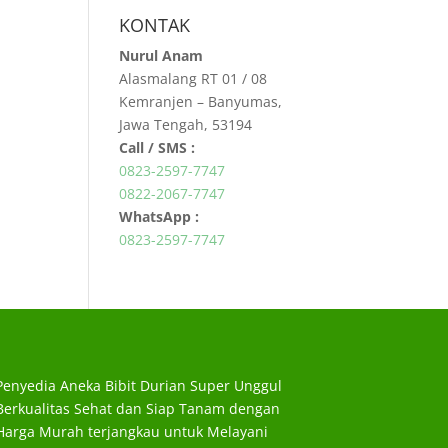
KONTAK
Nurul Anam
Alasmalang RT 01 / 08
Kemranjen – Banyumas,
Jawa Tengah, 53194
Call / SMS :
0823-2597-7747
0822-2067-7747
WhatsApp :
0823-2597-7747
Penyedia Aneka Bibit Durian Super Unggul
Berkualitas Sehat dan Siap Tanam dengan
Harga Murah terjangkau untuk Melayani