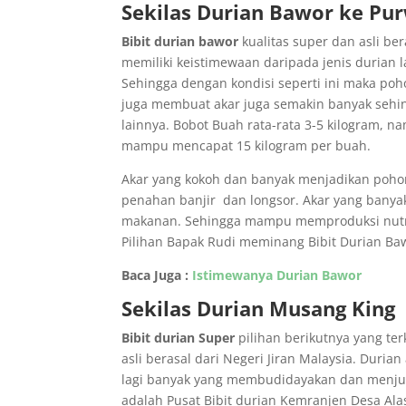
Sekilas Durian Bawor ke Pu
Bibit durian bawor
kualitas super dan asli b
memiliki keistimewaan daripada jenis durian 
Sehingga dengan kondisi seperti ini maka po
juga membuat akar juga semakin banyak sehin
lainnya. Bobot Buah rata-rata 3-5 kilogram,
mampu mencapat 15 kilogram per buah.
Akar yang kokoh dan banyak menjadikan poh
penahan banjir dan longsor. Akar yang ban
makanan. Sehingga mampu memproduksi nutris
Pilihan Bapak Rudi meminang Bibit Durian Baw
Baca Juga :
Istimewanya Durian Bawor
Sekilas Durian Musang King
Bibit durian Super
pilihan berikutnya yang ter
asli berasal dari Negeri Jiran Malaysia. Duria
lagi banyak yang membudidayakan dan menju
adalah Pusat Bibit durian Kemranjen Desa A