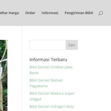
aftar Harga
Order
Informasi
Pengiriman Bibit
Informasi Terbaru
Bibit Durian Cirebon Jawa
Barat
Bibit Durian Sleman
Yogyakarta
Bibit Durian Madura Super
Unggul
Bibit Durian Indragiri Hulu