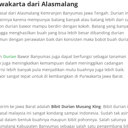
rwakarta dari Alasmalang
erasal dari Alasmalang Kemranjen Banyumas Jawa Tengah. Durian in
lainnya karena mempunyai batang banyak atau batang lebih dari s
hon durian bawor mampu berdiri dengan kokoh. Batang yang bany
gga menghasilkan buah yang bisa lebih besar dibanding durian
 namun dengan perawatan baik dan konsisten maka bobot buah duri
on
Durian
Bawor Banyumas juga dapat berfungsi sebagai tanaman
yak juga meningkatkan kemampuan dalam meninggikan cadangan
i lebih banyak pula menjadikan mutu buahnya juga lebih baik.
or sangat tepat untuk di kembangkan di Purwakarta Jawa Barat.
kirim ke Jawa Barat adalah
Bibit Durian Musang King
. Bibit durian 
n asal malaysia ini sangat kondang sampai Indonesia. Sudah tak asi
al dalam bentuk buahnya maupun bibit pohonnya. Salah satunya
lasmalang Kabupaten Banyumas sebagai salah satu pengembang bi