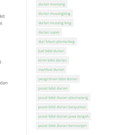
durian montong
durian musangking
kit
ki
durian musang king
durian super
duri hitam planterbag
Jual bibit durian
kirim bibit durian
t
r
manfaat durian
pengiriman bibit durian
 dan
pusat bibit durian
pusat bibit durian alasmalang
pusat bibit durian banyumas
pusat bibit durian jawa tengah
pusat bibit durian kemranjen