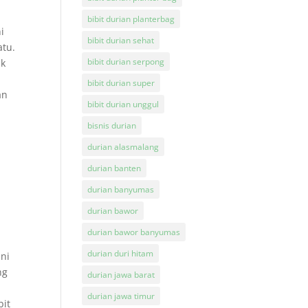
bibit durian planterbag
i
bibit durian sehat
atu.
bibit durian serpong
ak
bibit durian super
an
bibit durian unggul
bisnis durian
durian alasmalang
durian banten
durian banyumas
durian bawor
durian bawor banyumas
durian duri hitam
ini
ng
durian jawa barat
durian jawa timur
bit