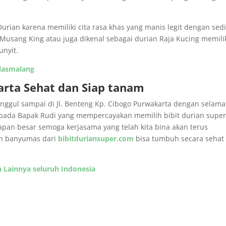
rian karena memiliki cita rasa khas yang manis legit dengan sedi
usang King atau juga dikenal sebagai durian Raja Kucing memili
unyit.
Alasmalang
arta Sehat dan Siap tanam
unggul sampai di Jl. Benteng Kp. Cibogo Purwakarta dengan selama
epada Bapak Rudi yang mempercayakan memilih bibit durian supe
apan besar semoga kerjasama yang telah kita bina akan terus
an banyumas dari
bibitduriansuper.com
bisa tumbuh secara sehat
h Lainnya seluruh Indonesia