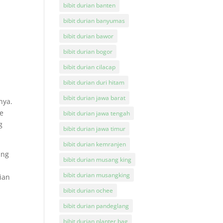
bibit durian banten
bibit durian banyumas
bibit durian bawor
bibit durian bogor
bibit durian cilacap
bibit durian duri hitam
bibit durian jawa barat
nya.
ee
bibit durian jawa tengah
g
bibit durian jawa timur
bibit durian kemranjen
ang
bibit durian musang king
bibit durian musangking
ian
bibit durian ochee
bibit durian pandeglang
bibit durian planter bag