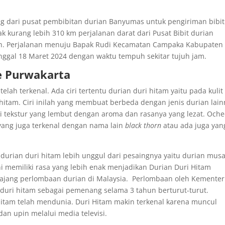
 dari pusat pembibitan durian Banyumas untuk pengiriman bibit
ak kurang lebih 310 km perjalanan darat dari Pusat Bibit durian
h. Perjalanan menuju Bapak Rudi Kecamatan Campaka Kabupaten
nggal 18 Maret 2024 dengan waktu tempuh sekitar tujuh jam.
ke Purwakarta
lah terkenal. Ada ciri tertentu durian duri hitam yaitu pada kulit
hitam. Ciri inilah yang membuat berbeda dengan jenis durian lain
iki tekstur yang lembut dengan aroma dan rasanya yang lezat. Och
 yang juga terkenal dengan nama lain
black thorn
atau ada juga yan
durian duri hitam lebih unggul dari pesaingnya yaitu durian mus
ini memiliki rasa yang lebih enak menjadikan Durian Duri Hitam
ang perlombaan durian di Malaysia. Perlombaan oleh Kementer
duri hitam sebagai pemenang selama 3 tahun berturut-turut.
itam telah mendunia. Duri Hitam makin terkenal karena muncul
dan upin melalui media televisi.