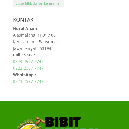
pusat bibit durian kemranjen
KONTAK
Nurul Anam
Alasmalang RT 01 / 08
Kemranjen – Banyumas,
Jawa Tengah, 53194
Call / SMS :
0823-2597-7747
0822-2067-7747
WhatsApp :
0823-2597-7747