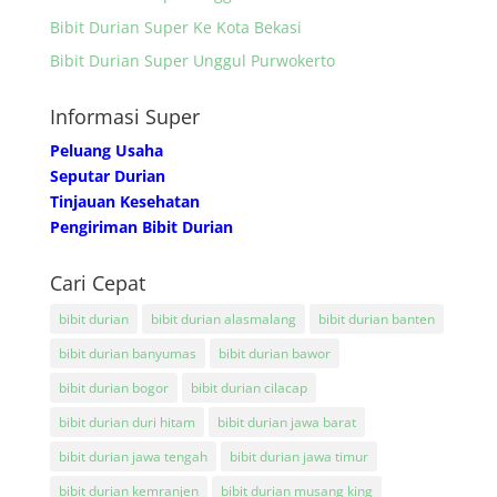
Bibit Durian Super Ke Kota Bekasi
Bibit Durian Super Unggul Purwokerto
Informasi Super
Peluang Usaha
Seputar Durian
Tinjauan Kesehatan
Pengiriman Bibit Durian
Cari Cepat
bibit durian
bibit durian alasmalang
bibit durian banten
bibit durian banyumas
bibit durian bawor
bibit durian bogor
bibit durian cilacap
bibit durian duri hitam
bibit durian jawa barat
bibit durian jawa tengah
bibit durian jawa timur
bibit durian kemranjen
bibit durian musang king