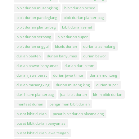
bibit durian musangking
bibit durian ochee
bibit durian pandeglang
bibit durian planter bag
bibit durian planterbag
bibit durian sehat
bibit durian serpong
bibit durian super
bibit durian unggul
bisnis durian
durian alasmalang
durian banten
durian banyumas
durian bawor
durian bawor banyumas
durian duri hitam
durian jawa barat
durian jawa timur
durian montong
durian musangking
durian musang king
durian super
duri hitam planterbag
Jual bibit durian
kirim bibit durian
manfaat durian
pengiriman bibit durian
pusat bibit durian
pusat bibit durian alasmalang
pusat bibit durian banyumas
pusat bibit durian jawa tengah