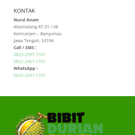
KONTAK
Nurul Anam
Alasmalang RT 01 / 08
Kemranjen – Banyumas,
Jawa Tengah, 53194
Call / SMS :
0823-2597-7747
0822-2067-7747
WhatsApp :
0823-2597-7747