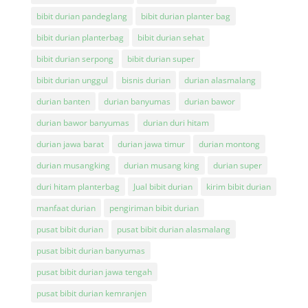
bibit durian pandeglang
bibit durian planter bag
bibit durian planterbag
bibit durian sehat
bibit durian serpong
bibit durian super
bibit durian unggul
bisnis durian
durian alasmalang
durian banten
durian banyumas
durian bawor
durian bawor banyumas
durian duri hitam
durian jawa barat
durian jawa timur
durian montong
durian musangking
durian musang king
durian super
duri hitam planterbag
Jual bibit durian
kirim bibit durian
manfaat durian
pengiriman bibit durian
pusat bibit durian
pusat bibit durian alasmalang
pusat bibit durian banyumas
pusat bibit durian jawa tengah
pusat bibit durian kemranjen