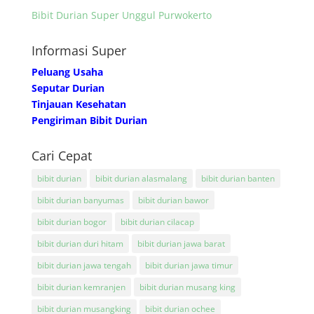
Bibit Durian Super Unggul Purwokerto
Informasi Super
Peluang Usaha
Seputar Durian
Tinjauan Kesehatan
Pengiriman Bibit Durian
Cari Cepat
bibit durian
bibit durian alasmalang
bibit durian banten
bibit durian banyumas
bibit durian bawor
bibit durian bogor
bibit durian cilacap
bibit durian duri hitam
bibit durian jawa barat
bibit durian jawa tengah
bibit durian jawa timur
bibit durian kemranjen
bibit durian musang king
bibit durian musangking
bibit durian ochee