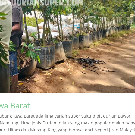
wa Barat
Subang Jawa Barat ada lima varian super yaitu bibit durian Bawor,
amlung. Lima jenis Durian inilah yang makin populer makin ban
uri HItam dan Musang King yang berasal dari Negeri Jiran Malays