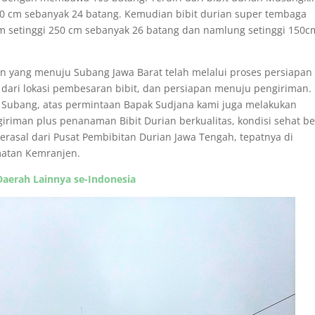
00 cm sebanyak 24 batang. Kemudian bibit durian super tembaga
am setinggi 250 cm sebanyak 26 batang dan namlung setinggi 150c
an yang menuju Subang Jawa Barat telah melalui proses persiapan
it dari lokasi pembesaran bibit, dan persiapan menuju pengiriman.
u Subang, atas permintaan Bapak Sudjana kami juga melakukan
riman plus penanaman Bibit Durian berkualitas, kondisi sehat b
rasal dari Pusat Pembibitan Durian Jawa Tengah, tepatnya di
atan Kemranjen.
Daerah Lainnya se-Indonesia