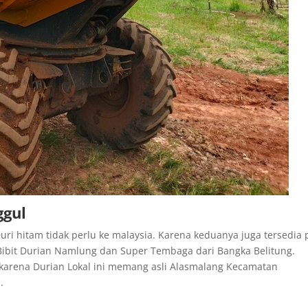
ggul
ri hitam tidak perlu ke malaysia. Karena keduanya juga tersedia
 Bibit Durian Namlung dan Super Tembaga dari Bangka Belitung.
karena Durian Lokal ini memang asli Alasmalang Kecamatan
.