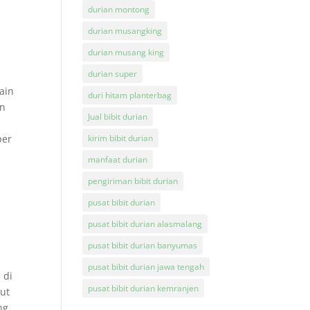
durian montong
durian musangking
durian musang king
durian super
ain
duri hitam planterbag
an
Jual bibit durian
per
kirim bibit durian
manfaat durian
pengiriman bibit durian
pusat bibit durian
pusat bibit durian alasmalang
pusat bibit durian banyumas
pusat bibit durian jawa tengah
 di
pusat bibit durian kemranjen
but
ng