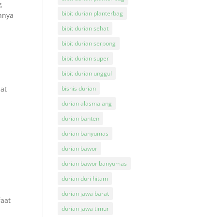
g
bibit durian planterbag
ahnya
bibit durian sehat
bibit durian serpong
bibit durian super
bibit durian unggul
pat
bisnis durian
durian alasmalang
durian banten
durian banyumas
durian bawor
durian bawor banyumas
durian duri hitam
durian jawa barat
faat
durian jawa timur