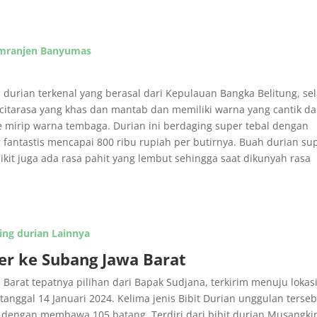
Kemranjen Banyumas
 durian terkenal yang berasal dari Kepulauan Bangka Belitung, sel
tarasa yang khas dan mantab dan memiliki warna yang cantik d
 mirip warna tembaga. Durian ini berdaging super tebal dengan
 fantastis mencapai 800 ribu rupiah per butirnya. Buah durian su
ikit juga ada rasa pahit yang lembut sehingga saat dikunyah rasa
ing durian Lainnya
er ke Subang Jawa Barat
Barat tepatnya pilihan dari Bapak Sudjana, terkirim menuju lokasi
anggal 14 Januari 2024. Kelima jenis Bibit Durian unggulan terse
engan membawa 105 batang. Terdiri dari bibit durian Musangki