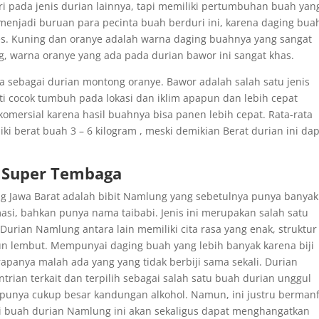
ri pada jenis durian lainnya, tapi memiliki pertumbuhan buah yan
i menjadi buruan para pecinta buah berduri ini, karena daging bu
pes. Kuning dan oranye adalah warna daging buahnya yang sangat
ng, warna oranye yang ada pada durian bawor ini sangat khas.
a sebagai durian montong oranye. Bawor adalah salah satu jenis
i cocok tumbuh pada lokasi dan iklim apapun dan lebih cepat
komersial karena hasil buahnya bisa panen lebih cepat. Rata-rata
i berat buah 3 – 6 kilogram , meski demikian Berat durian ini da
n Super Tembaga
ang Jawa Barat adalah bibit Namlung yang sebetulnya punya banyak
si, bahkan punya nama taibabi. Jenis ini merupakan salah satu
urian Namlung antara lain memiliki cita rasa yang enak, struktur
un lembut. Mempunyai daging buah yang lebih banyak karena biji
apanya malah ada yang yang tidak berbiji sama sekali. Durian
ntrian terkait dan terpilih sebagai salah satu buah durian unggul
i punya cukup besar kandungan alkohol. Namun, ini justru berman
i buah durian Namlung ini akan sekaligus dapat menghangatkan