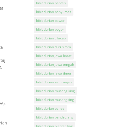
bibit durian banten
sal
bibit durian banyumas
bibit durian bawor
bibit durian bogor
bibit durian cilacap
ta
bibit durian duri hitam
bibit durian jawa barat
biji
bibit durian jawa tengah
g,
bibit durian jawa timur
bibit durian kemranjen
bibit durian musang king
bibit durian musangking
A).
bibit durian ochee
bibit durian pandeglang
rian
bibit durian planter bag