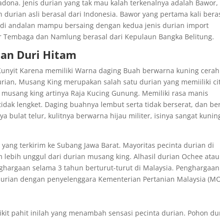
adona. Jenis durian yang tak mau kalah terkenalnya adalah Bawor,
rian asli berasal dari Indonesia. Bawor yang pertama kali bera
i andalan mampu bersaing dengan kedua jenis durian import
r Tembaga dan Namlung berasal dari Kepulaun Bangka Belitung.
dan Duri Hitam
Kunyit Karena memiliki Warna daging Buah berwarna kuning cerah
durian, Musang King merupakan salah satu durian yang memiiliki ci
 musang king artinya Raja Kucing Gunung. Memiliki rasa manis
tidak lengket. Daging buahnya lembut serta tidak berserat, dan ber
a bulat telur, kulitnya berwarna hijau militer, isinya sangat kunin
yang terkirim ke Subang Jawa Barat. Mayoritas pecinta durian di
m lebih unggul dari durian musang king. Alhasil durian Ochee atau
hargaan selama 3 tahun berturut-turut di Malaysia. Penghargaan
durian dengan penyelenggara Kementerian Pertanian Malaysia (MO
ikit pahit inilah yang menambah sensasi pecinta durian. Pohon du