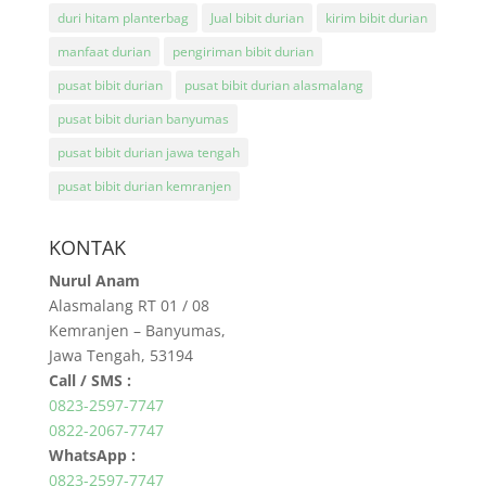
duri hitam planterbag
Jual bibit durian
kirim bibit durian
manfaat durian
pengiriman bibit durian
pusat bibit durian
pusat bibit durian alasmalang
pusat bibit durian banyumas
pusat bibit durian jawa tengah
pusat bibit durian kemranjen
KONTAK
Nurul Anam
Alasmalang RT 01 / 08
Kemranjen – Banyumas,
Jawa Tengah, 53194
Call / SMS :
0823-2597-7747
0822-2067-7747
WhatsApp :
0823-2597-7747