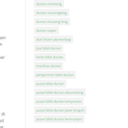
durian montong
durian musangking
durian musang king
durian super
ain
duri hitam planterbag
an
Jual bibit durian
per
kirim bibit durian
manfaat durian
pengiriman bibit durian
pusat bibit durian
pusat bibit durian alasmalang
pusat bibit durian banyumas
pusat bibit durian jawa tengah
 di
pusat bibit durian kemranjen
but
ng