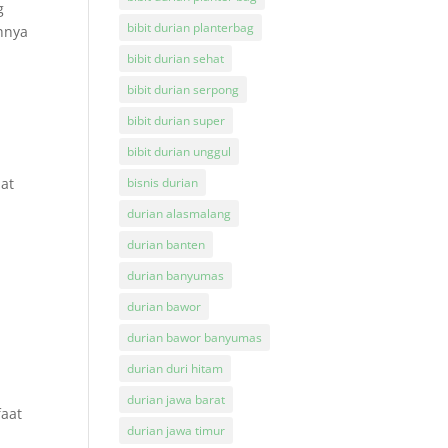
g
bibit durian planterbag
ahnya
bibit durian sehat
bibit durian serpong
bibit durian super
bibit durian unggul
pat
bisnis durian
durian alasmalang
durian banten
durian banyumas
durian bawor
durian bawor banyumas
durian duri hitam
durian jawa barat
faat
durian jawa timur