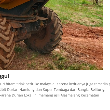
ggul
ri hitam tidak perlu ke malaysia. Karena keduanya juga tersedia
 Bibit Durian Namlung dan Super Tembaga dari Bangka Belitung.
karena Durian Lokal ini memang asli Alasmalang Kecamatan
.