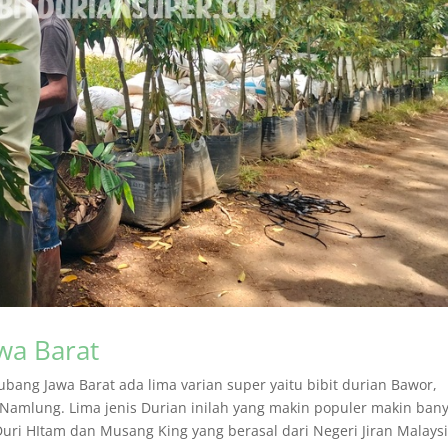
wa Barat
Subang Jawa Barat ada lima varian super yaitu bibit durian Bawor,
amlung. Lima jenis Durian inilah yang makin populer makin ban
uri HItam dan Musang King yang berasal dari Negeri Jiran Malays