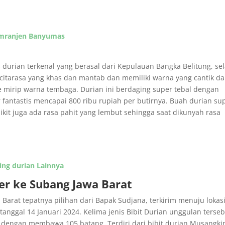
Kemranjen Banyumas
 durian terkenal yang berasal dari Kepulauan Bangka Belitung, sel
tarasa yang khas dan mantab dan memiliki warna yang cantik d
 mirip warna tembaga. Durian ini berdaging super tebal dengan
 fantastis mencapai 800 ribu rupiah per butirnya. Buah durian su
ikit juga ada rasa pahit yang lembut sehingga saat dikunyah rasa
ing durian Lainnya
er ke Subang Jawa Barat
Barat tepatnya pilihan dari Bapak Sudjana, terkirim menuju lokasi
anggal 14 Januari 2024. Kelima jenis Bibit Durian unggulan terse
engan membawa 105 batang. Terdiri dari bibit durian Musangki