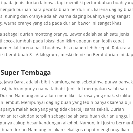
ri pada jenis durian lainnya, tapi memiliki pertumbuhan buah yan
i menjadi buruan para pecinta buah berduri ini, karena daging bu
pes. Kuning dan oranye adalah warna daging buahnya yang sangat
ng, warna oranye yang ada pada durian bawor ini sangat khas.
a sebagai durian montong oranye. Bawor adalah salah satu jenis
i cocok tumbuh pada lokasi dan iklim apapun dan lebih cepat
komersial karena hasil buahnya bisa panen lebih cepat. Rata-rata
i berat buah 3 – 6 kilogram , meski demikian Berat durian ini da
n Super Tembaga
ang Jawa Barat adalah bibit Namlung yang sebetulnya punya banyak
si, bahkan punya nama taibabi. Jenis ini merupakan salah satu
urian Namlung antara lain memiliki cita rasa yang enak, struktur
un lembut. Mempunyai daging buah yang lebih banyak karena biji
apanya malah ada yang yang tidak berbiji sama sekali. Durian
ntrian terkait dan terpilih sebagai salah satu buah durian unggul
i punya cukup besar kandungan alkohol. Namun, ini justru berman
i buah durian Namlung ini akan sekaligus dapat menghangatkan