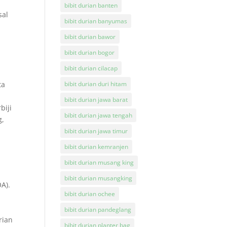
bibit durian banten
sal
bibit durian banyumas
bibit durian bawor
bibit durian bogor
bibit durian cilacap
ta
bibit durian duri hitam
bibit durian jawa barat
biji
bibit durian jawa tengah
g,
bibit durian jawa timur
bibit durian kemranjen
bibit durian musang king
bibit durian musangking
A).
bibit durian ochee
bibit durian pandeglang
rian
bibit durian planter bag