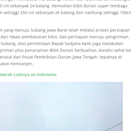
00 cm sebanyak 24 batang. Kemudian bibit durian super tembaga
am setinggi 250 cm sebanyak 26 batang dan namlung setinggi 150c
an yang menuju Subang Jawa Barat telah melalui proses persiapan
it dari lokasi pembesaran bibit, dan persiapan menuju pengiriman.
u Subang, atas permintaan Bapak Sudjana kami juga melakukan
riman plus penanaman Bibit Durian berkualitas, kondisi sehat b
rasal dari Pusat Pembibitan Durian Jawa Tengah, tepatnya di
atan Kemranjen.
Daerah Lainnya se-Indonesia