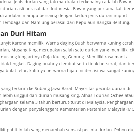
adona. Jenis durian yang tak mau kalah terkenalnya adalah Bawor,
rian asli berasal dari Indonesia. Bawor yang pertama kali bera
i andalan mampu bersaing dengan kedua jenis durian import
r Tembaga dan Namlung berasal dari Kepulaun Bangka Belitung.
dan Duri Hitam
Kunyit Karena memiliki Warna daging Buah berwarna kuning cerah
durian, Musang King merupakan salah satu durian yang memiiliki ci
 musang king artinya Raja Kucing Gunung. Memiliki rasa manis
tidak lengket. Daging buahnya lembut serta tidak berserat, dan ber
a bulat telur, kulitnya berwarna hijau militer, isinya sangat kunin
yang terkirim ke Subang Jawa Barat. Mayoritas pecinta durian di
m lebih unggul dari durian musang king. Alhasil durian Ochee atau
hargaan selama 3 tahun berturut-turut di Malaysia. Penghargaan
durian dengan penyelenggara Kementerian Pertanian Malaysia (MO
ikit pahit inilah yang menambah sensasi pecinta durian. Pohon du