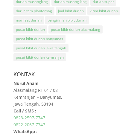
durian musangking
durian musang king
durian super
duri hitam planterbag
Jual bibit durian
kirim bibit durian
manfaat durian
pengiriman bibit durian
pusat bibit durian
pusat bibit durian alasmalang
pusat bibit durian banyumas
pusat bibit durian jawa tengah
pusat bibit durian kemranjen
KONTAK
Nurul Anam
Alasmalang RT 01 / 08
Kemranjen – Banyumas,
Jawa Tengah, 53194
Call / SMS :
0823-2597-7747
0822-2067-7747
WhatsApp :