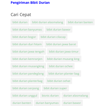
Pengiriman Bibit Durian
Cari Cepat
bibit durian
bibit durian alasmalang
bibit durian banten
bibit durian banyumas
bibit durian bawor
bibit durian bogor
bibit durian cilacap
bibit durian duri hitam
bibit durian jawa barat
bibit durian jawa tengah
bibit durian jawa timur
bibit durian kemranjen
bibit durian musang king
bibit durian musangking
bibit durian ochee
bibit durian pandeglang
bibit durian planter bag
bibit durian planterbag
bibit durian sehat
bibit durian serpong
bibit durian super
bibit durian unggul
bisnis durian
durian alasmalang
durian banten
durian banyumas
durian bawor