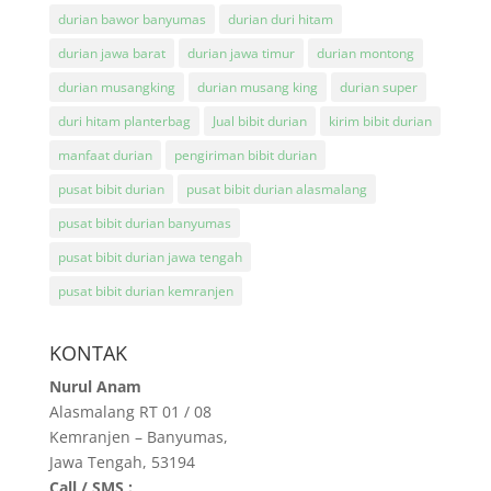
durian bawor banyumas
durian duri hitam
durian jawa barat
durian jawa timur
durian montong
durian musangking
durian musang king
durian super
duri hitam planterbag
Jual bibit durian
kirim bibit durian
manfaat durian
pengiriman bibit durian
pusat bibit durian
pusat bibit durian alasmalang
pusat bibit durian banyumas
pusat bibit durian jawa tengah
pusat bibit durian kemranjen
KONTAK
Nurul Anam
Alasmalang RT 01 / 08
Kemranjen – Banyumas,
Jawa Tengah, 53194
Call / SMS :