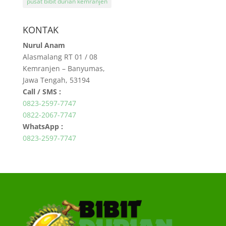
pusat bibit durian kemranjen
KONTAK
Nurul Anam
Alasmalang RT 01 / 08
Kemranjen – Banyumas,
Jawa Tengah, 53194
Call / SMS :
0823-2597-7747
0822-2067-7747
WhatsApp :
0823-2597-7747