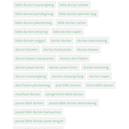
bibit durian musangking
bibit durian ochee
bibit durian pandeglang
bibit durian planter bag
bibit durian planterbag
bibit durian sehat
bibit durian serpong
bibit durian super
bibit durian unggul
bisnis durian
durian alasmalang
durian banten
durian banyumas
durian bawor
durian bawor banyumas
durian duri hitam
durian jawa barat
durian jawa timur
durian montong
durian musangking
durian musang king
durian super
duri hitam planterbag
Jual bibit durian
kirim bibit durian
manfaat durian
pengiriman bibit durian
pusat bibit durian
pusat bibit durian alasmalang
pusat bibit durian banyumas
pusat bibit durian jawa tengah