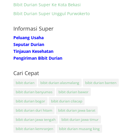
Bibit Durian Super Ke Kota Bekasi
Bibit Durian Super Unggul Purwokerto
Informasi Super
Peluang Usaha
Seputar Durian
Tinjauan Kesehatan
Pengiriman Bibit Durian
Cari Cepat
bibit durian
bibit durian alasmalang
bibit durian banten
bibit durian banyumas
bibit durian bawor
bibit durian bogor
bibit durian cilacap
bibit durian duri hitam
bibit durian jawa barat
bibit durian jawa tengah
bibit durian jawa timur
bibit durian kemranjen
bibit durian musang king