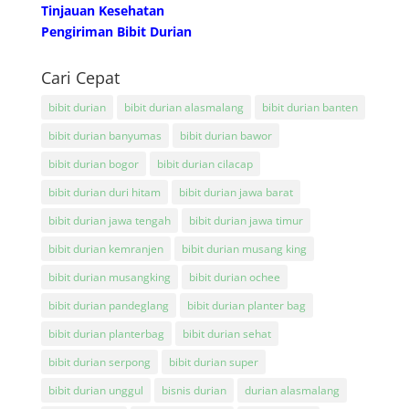
Tinjauan Kesehatan
Pengiriman Bibit Durian
Cari Cepat
bibit durian
bibit durian alasmalang
bibit durian banten
bibit durian banyumas
bibit durian bawor
bibit durian bogor
bibit durian cilacap
bibit durian duri hitam
bibit durian jawa barat
bibit durian jawa tengah
bibit durian jawa timur
bibit durian kemranjen
bibit durian musang king
bibit durian musangking
bibit durian ochee
bibit durian pandeglang
bibit durian planter bag
bibit durian planterbag
bibit durian sehat
bibit durian serpong
bibit durian super
bibit durian unggul
bisnis durian
durian alasmalang