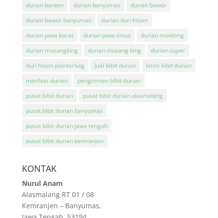
durian banten
durian banyumas
durian bawor
durian bawor banyumas
durian duri hitam
durian jawa barat
durian jawa timur
durian montong
durian musangking
durian musang king
durian super
duri hitam planterbag
Jual bibit durian
kirim bibit durian
manfaat durian
pengiriman bibit durian
pusat bibit durian
pusat bibit durian alasmalang
pusat bibit durian banyumas
pusat bibit durian jawa tengah
pusat bibit durian kemranjen
KONTAK
Nurul Anam
Alasmalang RT 01 / 08
Kemranjen – Banyumas,
Jawa Tengah, 53194