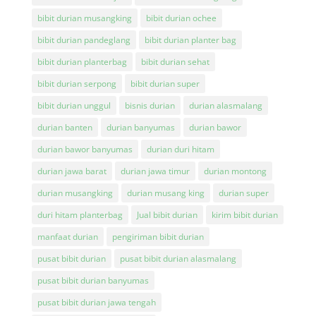
bibit durian musangking
bibit durian ochee
bibit durian pandeglang
bibit durian planter bag
bibit durian planterbag
bibit durian sehat
bibit durian serpong
bibit durian super
bibit durian unggul
bisnis durian
durian alasmalang
durian banten
durian banyumas
durian bawor
durian bawor banyumas
durian duri hitam
durian jawa barat
durian jawa timur
durian montong
durian musangking
durian musang king
durian super
duri hitam planterbag
Jual bibit durian
kirim bibit durian
manfaat durian
pengiriman bibit durian
pusat bibit durian
pusat bibit durian alasmalang
pusat bibit durian banyumas
pusat bibit durian jawa tengah