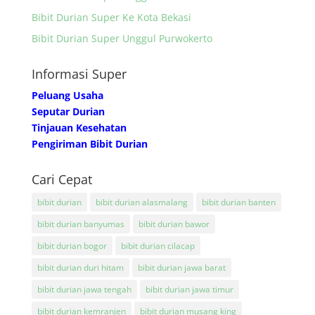
Bibit Durian Super Ke Kota Bekasi
Bibit Durian Super Unggul Purwokerto
Informasi Super
Peluang Usaha
Seputar Durian
Tinjauan Kesehatan
Pengiriman Bibit Durian
Cari Cepat
bibit durian
bibit durian alasmalang
bibit durian banten
bibit durian banyumas
bibit durian bawor
bibit durian bogor
bibit durian cilacap
bibit durian duri hitam
bibit durian jawa barat
bibit durian jawa tengah
bibit durian jawa timur
bibit durian kemranjen
bibit durian musang king