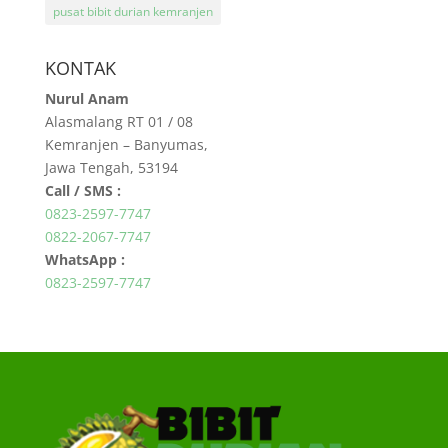
pusat bibit durian kemranjen
KONTAK
Nurul Anam
Alasmalang RT 01 / 08
Kemranjen – Banyumas,
Jawa Tengah, 53194
Call / SMS :
0823-2597-7747
0822-2067-7747
WhatsApp :
0823-2597-7747