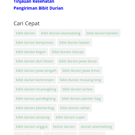
Tinjauan Kesehatan
Pengiriman Bibit Durian
Cari Cepat
bibit durian
bibit durian alasmalang
bibit durian banten
bibit durian banyumas
bibit durian bawor
bibit durian bogor
bibit durian cilacap
bibit durian duri hitam
bibit durian jawa barat
bibit durian jawa tengah
bibit durian jawa timur
bibit durian kemranjen
bibit durian musang king
bibit durian musangking
bibit durian ochee
bibit durian pandeglang
bibit durian planter bag
bibit durian planterbag
bibit durian sehat
bibit durian serpong
bibit durian super
bibit durian unggul
bisnis durian
durian alasmalang