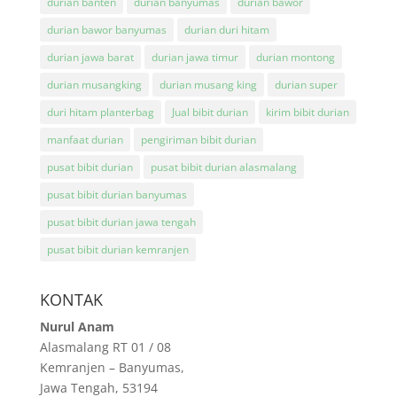
durian banten
durian banyumas
durian bawor
durian bawor banyumas
durian duri hitam
durian jawa barat
durian jawa timur
durian montong
durian musangking
durian musang king
durian super
duri hitam planterbag
Jual bibit durian
kirim bibit durian
manfaat durian
pengiriman bibit durian
pusat bibit durian
pusat bibit durian alasmalang
pusat bibit durian banyumas
pusat bibit durian jawa tengah
pusat bibit durian kemranjen
KONTAK
Nurul Anam
Alasmalang RT 01 / 08
Kemranjen – Banyumas,
Jawa Tengah, 53194