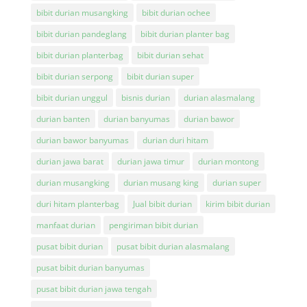
bibit durian musangking
bibit durian ochee
bibit durian pandeglang
bibit durian planter bag
bibit durian planterbag
bibit durian sehat
bibit durian serpong
bibit durian super
bibit durian unggul
bisnis durian
durian alasmalang
durian banten
durian banyumas
durian bawor
durian bawor banyumas
durian duri hitam
durian jawa barat
durian jawa timur
durian montong
durian musangking
durian musang king
durian super
duri hitam planterbag
Jual bibit durian
kirim bibit durian
manfaat durian
pengiriman bibit durian
pusat bibit durian
pusat bibit durian alasmalang
pusat bibit durian banyumas
pusat bibit durian jawa tengah