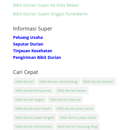
Bibit Durian Super Ke Kota Bekasi
Bibit Durian Super Unggul Purwokerto
Informasi Super
Peluang Usaha
Seputar Durian
Tinjauan Kesehatan
Pengiriman Bibit Durian
Cari Cepat
bibit durian
bibit durian alasmalang
bibit durian banten
bibit durian banyumas
bibit durian bawor
bibit durian bogor
bibit durian cilacap
bibit durian duri hitam
bibit durian jawa barat
bibit durian jawa tengah
bibit durian jawa timur
bibit durian kemranjen
bibit durian musang king