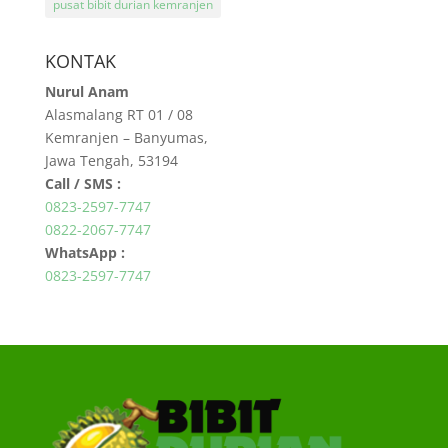
pusat bibit durian kemranjen
KONTAK
Nurul Anam
Alasmalang RT 01 / 08
Kemranjen – Banyumas,
Jawa Tengah, 53194
Call / SMS :
0823-2597-7747
0822-2067-7747
WhatsApp :
0823-2597-7747